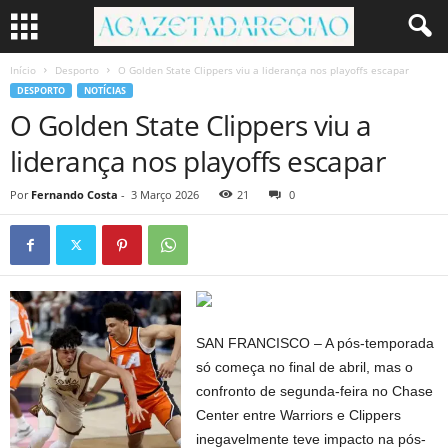
Início
Desporto
O Golden State Clippers viu a liderança nos playoffs escapar
DESPORTO
NOTÍCIAS
O Golden State Clippers viu a
liderança nos playoffs escapar
Por
Fernando Costa
-
3 Março 2026
21
0
SAN FRANCISCO – A pós-temporada
só começa no final de abril, mas o
confronto de segunda-feira no Chase
Center entre Warriors e Clippers
inegavelmente teve impacto na pós-