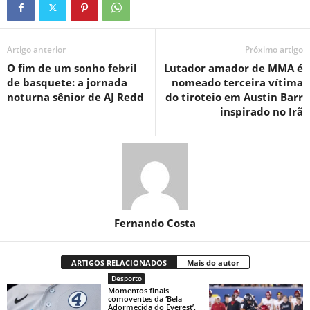
Artigo anterior
Próximo artigo
O fim de um sonho febril
Lutador amador de MMA é
de basquete: a jornada
nomeado terceira vítima
noturna sênior de AJ Redd
do tiroteio em Austin Barr
inspirado no Irã
Fernando Costa
ARTIGOS RELACIONADOS
Mais do autor
Desporto
Momentos finais
comoventes da ‘Bela
Adormecida do Everest’,