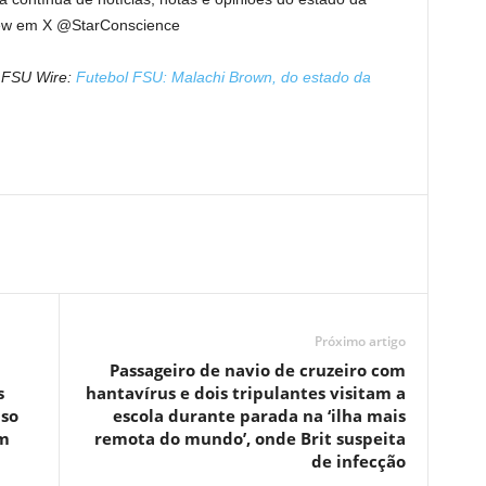
hew em X @StarConscience
o FSU Wire:
Futebol FSU: Malachi Brown, do estado da
Próximo artigo
Passageiro de navio de cruzeiro com
s
hantavírus e dois tripulantes visitam a
aso
escola durante parada na ‘ilha mais
um
remota do mundo’, onde Brit suspeita
de infecção