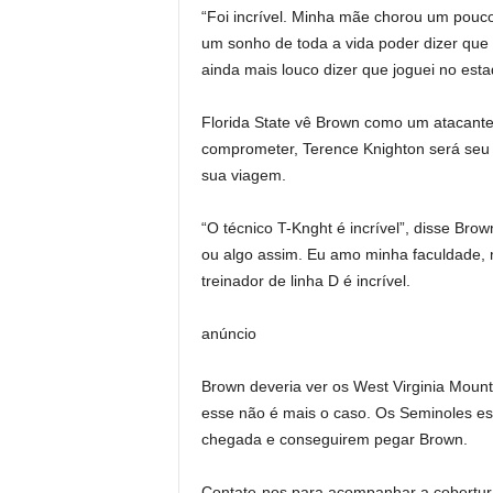
“Foi incrível. Minha mãe chorou um pouc
um sonho de toda a vida poder dizer que p
ainda mais louco dizer que joguei no esta
Florida State vê Brown como um atacante
comprometer, Terence Knighton será seu t
sua viagem.
“O técnico T-Knght é incrível”, disse Bro
ou algo assim. Eu amo minha faculdade, m
treinador de linha D é incrível.
anúncio
Brown deveria ver os West Virginia Mounta
esse não é mais o caso. Os Seminoles esp
chegada e conseguirem pegar Brown.
Contate-nos para acompanhar a cobertura 