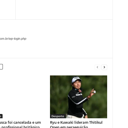
om.br/wp-login.php
o
Desporto
sca foi cancelada e um
Ryu e Kuwaki lideram Thitikul
a profissional britânico,
Open em perseguição