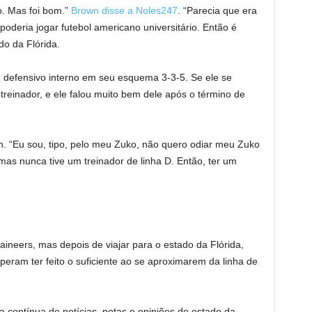
o. Mas foi bom.”
Brown disse a Noles247
. “Parecia que era
oderia jogar futebol americano universitário. Então é
do da Flórida.
 defensivo interno em seu esquema 3-3-5. Se ele se
reinador, e ele falou muito bem dele após o término de
wn. “Eu sou, tipo, pelo meu Zuko, não quero odiar meu Zuko
as nunca tive um treinador de linha D. Então, ter um
ineers, mas depois de viajar para o estado da Flórida,
eram ter feito o suficiente ao se aproximarem da linha de
contínua de notícias, notas e opiniões do estado da