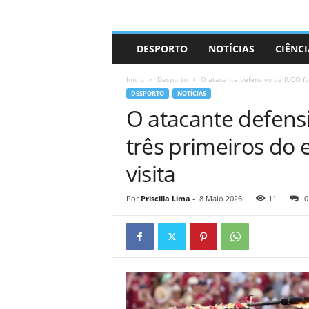
A
DESPORTO
NOTÍCIAS
CIÊNCI
d
r
Início
Desporto
O atacante defensivo da JUCO foi
i
DESPORTO
NOTÍCIAS
a
O atacante defensi
n
o
três primeiros do 
visita
Por
Priscilla Lima
-
8 Maio 2026
11
0