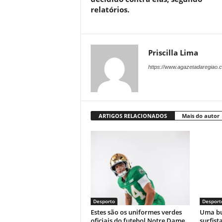
relatórios.
Priscilla Lima
https://www.agazetadaregiao.c
ARTIGOS RELACIONADOS
Mais do autor
Desporto
Desport
Estes são os uniformes verdes
Uma bu
oficiais do futebol Notre Dame
surfist