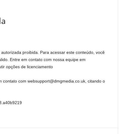
da
 autorizada proibida. Para acessar este conteúdo, você
álido. Entre em contato com nossa equipe em
ir opções de licenciamento
 em contato com websupport@dmgmedia.co.uk, citando o
13.a40b9219