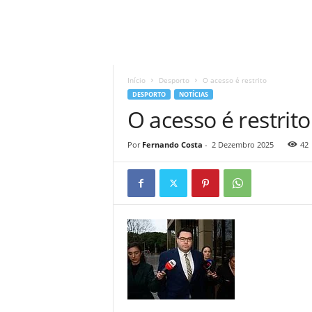
A
d
r
Início
Desporto
O acesso é restrito
i
DESPORTO
NOTÍCIAS
a
O acesso é restrito
n
o
Por
Fernando Costa
-
2 Dezembro 2025
42