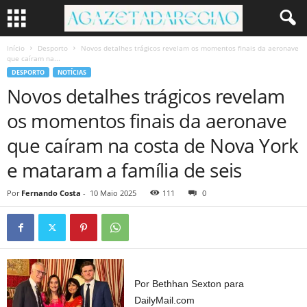
Início
Desporto
Novos detalhes trágicos revelam os momentos finais da aeronave
que caíram na...
DESPORTO
NOTÍCIAS
Novos detalhes trágicos revelam
os momentos finais da aeronave
que caíram na costa de Nova York
e mataram a família de seis
Por
Fernando Costa
-
10 Maio 2025
111
0
Por Bethhan Sexton para
DailyMail.com