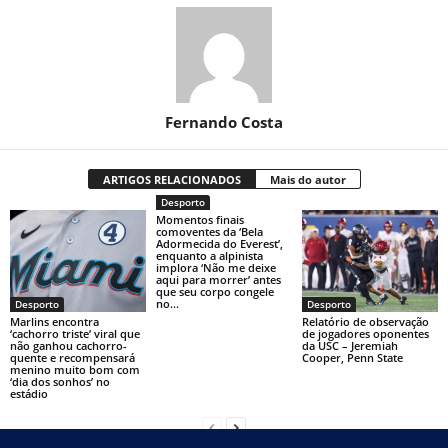
Fernando Costa
ARTIGOS RELACIONADOS
Mais do autor
Desporto
Momentos finais
comoventes da ‘Bela
Adormecida do Everest’,
enquanto a alpinista
implora ‘Não me deixe
aqui para morrer’ antes
que seu corpo congele
no...
Desporto
Desporto
Marlins encontra
Relatório de observação
‘cachorro triste’ viral que
de jogadores oponentes
não ganhou cachorro-
da USC – Jeremiah
quente e recompensará
Cooper, Penn State
menino muito bom com
‘dia dos sonhos’ no
estádio