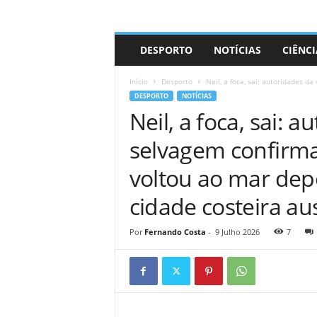
A
DESPORTO
NOTÍCIAS
CIÊNCI
d
r
Início
Desporto
Neil, a foca, sai: autoridades d
i
DESPORTO
NOTÍCIAS
a
Neil, a foca, sai: 
n
o
selvagem confirma
voltou ao mar dep
cidade costeira au
Por
Fernando Costa
-
9 Julho 2026
7