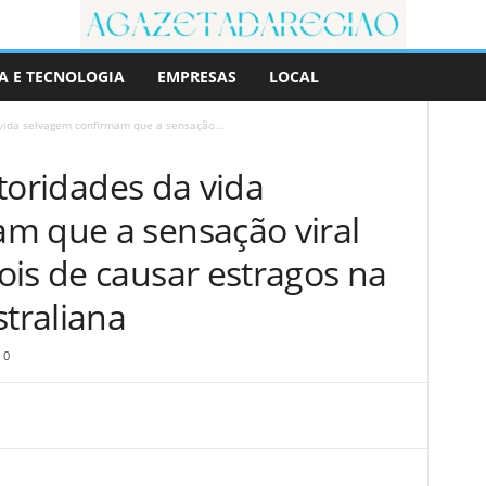
A E TECNOLOGIA
EMPRESAS
LOCAL
a vida selvagem confirmam que a sensação...
autoridades da vida
m que a sensação viral
ois de causar estragos na
straliana
0