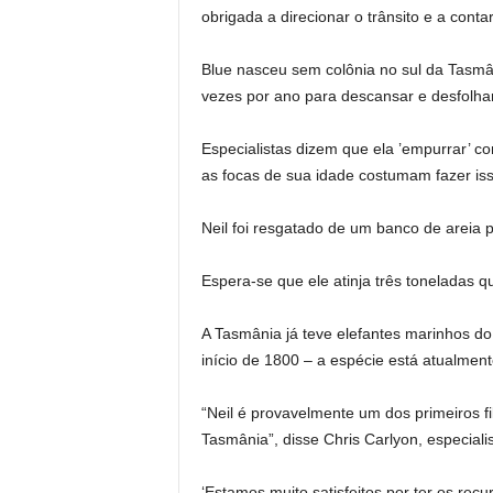
obrigada a direcionar o trânsito e a con
Blue nasceu sem colônia no sul da Tasmâ
vezes por ano para descansar e desfolhar
Especialistas dizem que ela ’empurrar’ 
as focas de sua idade costumam fazer is
Neil foi resgatado de um banco de areia 
Espera-se que ele atinja três toneladas q
A Tasmânia já teve elefantes marinhos do
início de 1800 – a espécie está atualment
“Neil é provavelmente um dos primeiros fi
Tasmânia”, disse Chris Carlyon, especial
‘Estamos muito satisfeitos por ter os recu