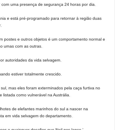
tar com uma presença de segurança 24 horas por dia.
nia e está pré-programado para retornar à região duas
.
com postes e outros objetos é um comportamento normal e
so umas com as outras.
por autoridades da vida selvagem.
uando estiver totalmente crescido.
 sul, mas eles foram exterminados pela caça furtiva no
e listada como vulnerável na Austrália.
lhotes de elefantes marinhos do sul a nascer na
ista em vida selvagem do departamento.
rsos e quaisquer desafios que Neil nos lance.’