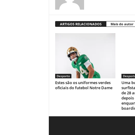
ARTIGOS RELACIONADOS
Mais do autor
Desporto
Desport
Estes são os uniformes verdes
Uma bu
oficiais do futebol Notre Dame
surfist
de 28 
depois
enquan
boardin