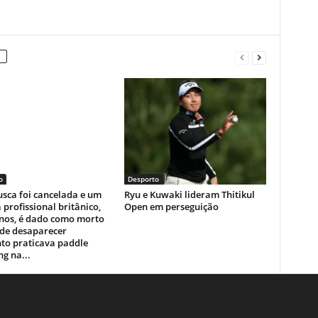
o
Desporto
sca foi cancelada e um
Ryu e Kuwaki lideram Thitikul
a profissional britânico,
Open em perseguição
anos, é dado como morto
 de desaparecer
to praticava paddle
g na...