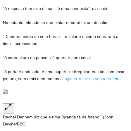
“A resposta tem sido ótima… é uma conquista”, disse ele.
No entanto, ele admite que pintar o mural foi um desafio.
“Demorou cerca de sete horas… o calor e o vento sopraram a
tinta”, acrescentou.
“A certa altura eu pensei ‘só quero ir para casa’.
“A porta é ondulada; é uma superfície irregular; eu lutei com essa
pintura, sem mais nem menos
A Inglaterra fez na segunda-feira
“
Rachel Denham diz que é uma “grande fã de futebol” (John
Devine/BBC)