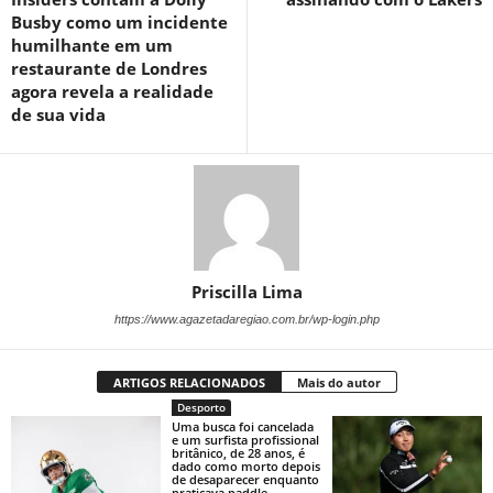
Busby como um incidente
humilhante em um
restaurante de Londres
agora revela a realidade
de sua vida
Priscilla Lima
https://www.agazetadaregiao.com.br/wp-login.php
ARTIGOS RELACIONADOS
Mais do autor
Desporto
Uma busca foi cancelada
e um surfista profissional
britânico, de 28 anos, é
dado como morto depois
de desaparecer enquanto
praticava paddle