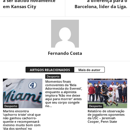
a ser batido novamente
a diferença para o
em Kansas City
Barcelona, ​​líder da Liga.
Fernando Costa
ARTIGOS RELACIONADOS
Mais do autor
Desporto
Momentos finais
comoventes da ‘Bela
Adormecida do Everest’,
enquanto a alpinista
implora ‘Não me deixe
aqui para morrer’ antes
que seu corpo congele
no...
Desporto
Desporto
Marlins encontra
Relatório de observação
‘cachorro triste’ viral que
de jogadores oponentes
não ganhou cachorro-
da USC – Jeremiah
quente e recompensará
Cooper, Penn State
menino muito bom com
‘dia dos sonhos’ no