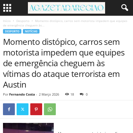
Início
Desporto
Momento distópico, carros sem motorista impedem que equipes
de emergência cheguem às...
DESPORTO
NOTÍCIAS
Momento distópico, carros sem
motorista impedem que equipes
de emergência cheguem às
vítimas do ataque terrorista em
Austin
Por
Fernando Costa
-
2 Março 2026
18
0