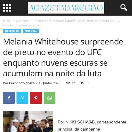
Início
Desporto
Melania Whitehouse surpreende de preto no evento do UFC
enquanto nuvens escuras...
DESPORTO
NOTÍCIAS
Melania Whitehouse surpreende
de preto no evento do UFC
enquanto nuvens escuras se
acumulam na noite da luta
Por
Fernando Costa
-
15 Junho 2026
32
0
Por NIKKI SCHWAB, correspondente
principal da campanha