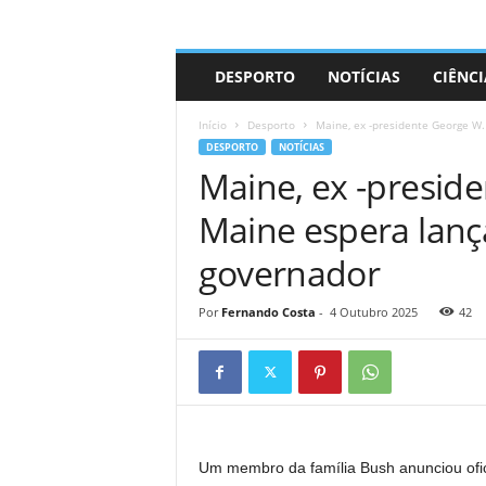
A
DESPORTO
NOTÍCIAS
CIÊNCI
d
r
Início
Desporto
Maine, ex -presidente George W.
i
DESPORTO
NOTÍCIAS
a
Maine, ex -presid
n
o
Maine espera lanç
governador
Por
Fernando Costa
-
4 Outubro 2025
42
Um membro da família Bush anunciou ofic