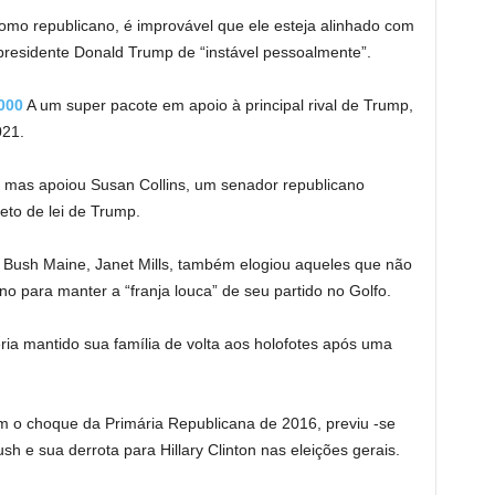
mo republicano, é improvável que ele esteja alinhado com
esidente Donald Trump de “instável pessoalmente”.
000
A um super pacote em apoio à principal rival de Trump,
021.
, mas apoiou Susan Collins, um senador republicano
eto de lei de Trump.
Bush Maine, Janet Mills, também elogiou aqueles que não
o para manter a “franja louca” de seu partido no Golfo.
ria mantido sua família de volta aos holofotes após uma
 o choque da Primária Republicana de 2016, previu -se
 e sua derrota para Hillary Clinton nas eleições gerais.