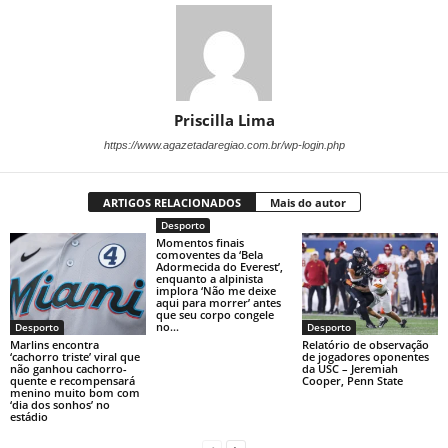
Priscilla Lima
https://www.agazetadaregiao.com.br/wp-login.php
ARTIGOS RELACIONADOS
Mais do autor
Desporto
Momentos finais
comoventes da ‘Bela
Adormecida do Everest’,
enquanto a alpinista
implora ‘Não me deixe
aqui para morrer’ antes
que seu corpo congele
no...
Desporto
Desporto
Marlins encontra
Relatório de observação
‘cachorro triste’ viral que
de jogadores oponentes
não ganhou cachorro-
da USC – Jeremiah
quente e recompensará
Cooper, Penn State
menino muito bom com
‘dia dos sonhos’ no
estádio