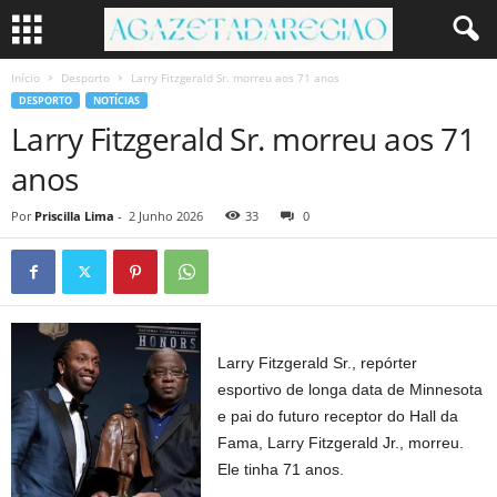
Início
Desporto
Larry Fitzgerald Sr. morreu aos 71 anos
DESPORTO
NOTÍCIAS
Larry Fitzgerald Sr. morreu aos 71
anos
Por
Priscilla Lima
-
2 Junho 2026
33
0
Larry Fitzgerald Sr., repórter
esportivo de longa data de Minnesota
e pai do futuro receptor do Hall da
Fama, Larry Fitzgerald Jr., morreu.
Ele tinha 71 anos.