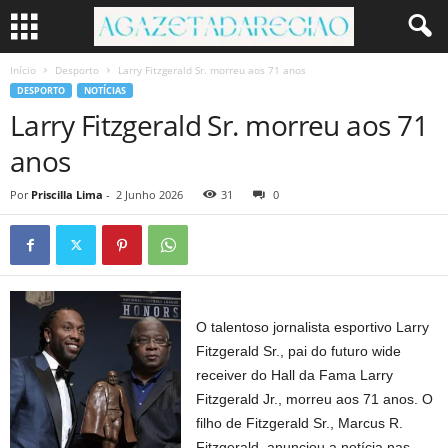
Início
Desporto
Larry Fitzgerald Sr. morreu aos 71 anos
DESPORTO
NOTÍCIAS
Larry Fitzgerald Sr. morreu aos 71
anos
Por
Priscilla Lima
-
2 Junho 2026
31
0
O talentoso jornalista esportivo Larry
Fitzgerald Sr., pai do futuro wide
receiver do Hall da Fama Larry
Fitzgerald Jr., morreu aos 71 anos. O
filho de Fitzgerald Sr., Marcus R.
Fitzgerald, anunciou a notícia nas