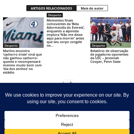
ARTIGOS RELACIONADOS
Mais do autor
Desporto
Momentos finais
comoventes da ‘Bela
Adormecida do Everest’,
enquanto a alpinista
implora ‘Não me deixe
aqui para morrer’ antes
que seu corpo congele
no...
Desporto
Desporto
Marlins encontra
Relatório de observação
‘cachorro triste’ viral que
de jogadores oponentes
não ganhou cachorro-
da USC – Jeremiah
quente e recompensará
Cooper, Penn State
menino muito bom com
‘dia dos sonhos’ no
estádio
Contact
Sitemap
Sobre Nosotras