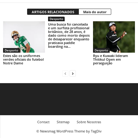
ARTIGOS RELACIONADOS
Mais do autor
Desporto
Uma busca foi cancelada
e um surfista profissional
britânico, de 28 anos, é
dado como morto depois
de desaparecer enquanto
praticava paddle
boarding na...
Desporto
Desporto
Estes são os uniformes
Ryu e Kuwaki lideram
verdes oficiais do futebol
Thitikul Open em
Notre Dame
perseguição
Contact
Sitemap
Sobre Nosotras
© Newsmag WordPress Theme by TagDiv