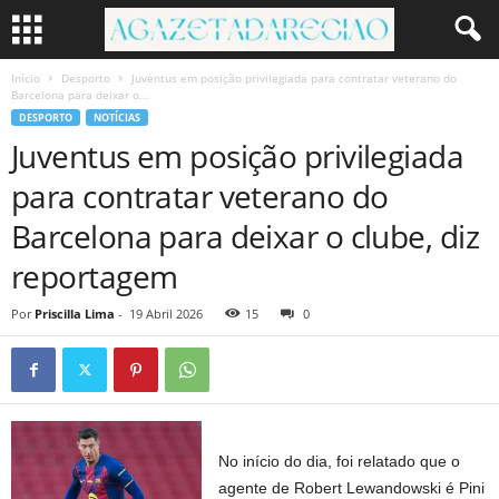
Início
Desporto
Juventus em posição privilegiada para contratar veterano do
Barcelona para deixar o...
DESPORTO
NOTÍCIAS
Juventus em posição privilegiada
para contratar veterano do
Barcelona para deixar o clube, diz
reportagem
Por
Priscilla Lima
-
19 Abril 2026
15
0
No início do dia, foi relatado que o
agente de Robert Lewandowski é Pini