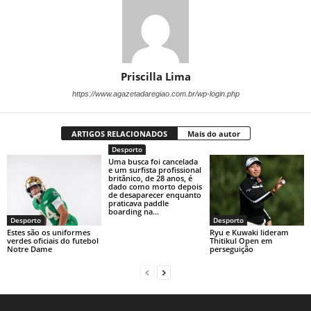
Priscilla Lima
https://www.agazetadaregiao.com.br/wp-login.php
ARTIGOS RELACIONADOS
Mais do autor
Desporto
Uma busca foi cancelada
e um surfista profissional
britânico, de 28 anos, é
dado como morto depois
de desaparecer enquanto
praticava paddle
boarding na...
Desporto
Desporto
Estes são os uniformes
Ryu e Kuwaki lideram
verdes oficiais do futebol
Thitikul Open em
Notre Dame
perseguição