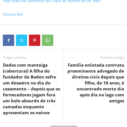
Veja mais da cobertura da Copa do Mundo da AP aqui
Source link
Artigo anterior
Próximo artigo
Dedos com manteiga
Família enlutada contrata
(cobertura)! A filha do
proeminente advogado de
fundador de Boden sofre
direitos civis depois que
um desastre no dia do
filho, de 18 anos, é
casamento – depois que os
encontrado morto dia
fornecedores jogam fora
após dia no lago com
um bolo absurdo de três
amigos
camadas enquanto
apresentam os noivos