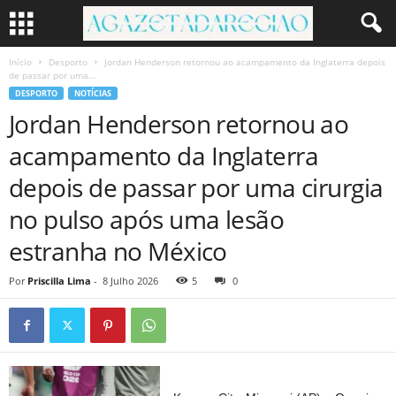
Início
Desporto
Jordan Henderson retornou ao acampamento da Inglaterra depois
de passar por uma...
DESPORTO
NOTÍCIAS
Jordan Henderson retornou ao
acampamento da Inglaterra
depois de passar por uma cirurgia
no pulso após uma lesão
estranha no México
Por
Priscilla Lima
-
8 Julho 2026
5
0