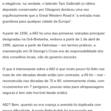
e elegância: na verdade, o falecido Tam Galbraith (o último
deputado conservador por Glasgow) declarou uma vez
orgulhosamente que a Great Western Road é “a entrada mais
grandiosa para qualquer cidade da Europa”.
A partir de 1936, a A82 foi uma das primeiras ‘estradas principais’
designadas na Grã-Bretanha, embora a partir de 1 de abril de
1996, apenas a partir de Dalnotaar – em termos práticos, a
manutenção em St George’s Cross era da responsabilidade dos
dois conselhos locais, não do governo escocês.
O que é interessante sobre a A82 é que muito pouco foi feito nas
mais de oito décadas desde então (em contraste, a A9 foi – mal –
reconstruída nas décadas de 70 e 80: extremamente chata, com
cruzamentos em T perigosos, poucas retas para ultrapassagens
seguras e tem sido horrível desde então).
A82? Bem, quando eu era criança a avenida foi duplicada com
pouca dificuldade. A ponte Ballachulish foi inaugurada em