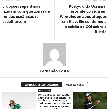
Erupções repentinas
Kostyuk, da Ucrânia,
fizeram com que zonas de
estende corrida em
fendas oceânicas se
Wimbledon após ataques
espalhassem
em Kiev. Ele condenou a
decisão do COI sobre a
Rússia
Fernando Costa
ARTIGOS RELACIONADOS
Mais do autor
Desporto
Uma busca foi cancelada
e um surfista profissional
britânico, de 28 anos, é
dado como morto depois
de desaparecer enquanto