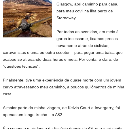
Glasgow, abri caminho para casa,
para meu covil na ilha perto de
Stornoway.
Por todas as avenidas, em meio à
garoa incessante, ficamos presos
novamente atrás de ciclistas,
caravanistas e uma ou outra scooter – para pegar uma balsa que
acabou se atrasando duas horas e meia. Por conta, é claro, de
“questões técnicas”.
Finalmente, tive uma experiência de quase morte com um jovem
cervo atravessando meu caminho, a poucos quilômetros de minha
casa.
A maior parte da minha viagem, de Kelvin Court a Invergarry, foi
apenas um longo trecho – a A82.
É o segundo mais longo da Escócia depois da A9, que atrai muita