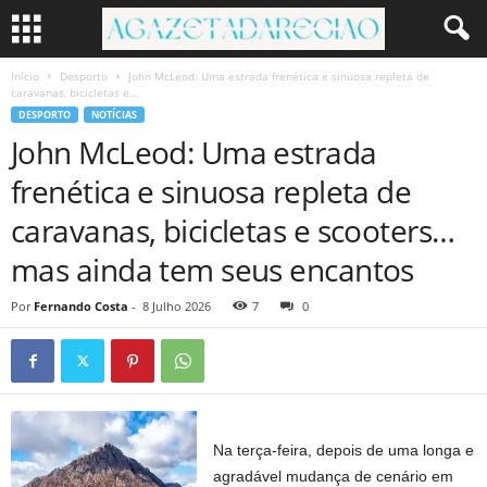
Início
Desporto
John McLeod: Uma estrada frenética e sinuosa repleta de
caravanas, bicicletas e...
DESPORTO
NOTÍCIAS
John McLeod: Uma estrada
frenética e sinuosa repleta de
caravanas, bicicletas e scooters…
mas ainda tem seus encantos
Por
Fernando Costa
-
8 Julho 2026
7
0
Na terça-feira, depois de uma longa e
agradável mudança de cenário em