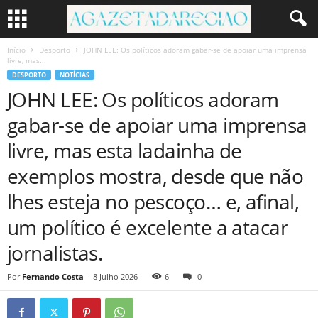
Início
Desporto
JOHN LEE: Os políticos adoram gabar-se de apoiar uma imprensa
livre, mas...
DESPORTO
NOTÍCIAS
JOHN LEE: Os políticos adoram
gabar-se de apoiar uma imprensa
livre, mas esta ladainha de
exemplos mostra, desde que não
lhes esteja no pescoço… e, afinal,
um político é excelente a atacar
jornalistas.
Por
Fernando Costa
-
8 Julho 2026
6
0