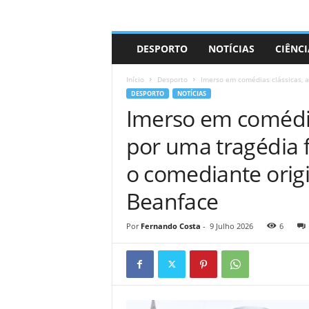
A
DESPORTO
NOTÍCIAS
CIÊNCI
d
r
Início
Desporto
Imerso em comédias clássicas, a
i
DESPORTO
NOTÍCIAS
a
Imerso em comédia
n
o
por uma tragédia f
o comediante orig
Beanface
Por
Fernando Costa
-
9 Julho 2026
6