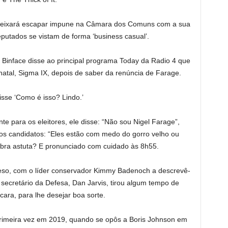
o deixará escapar impune na Câmara dos Comuns com a sua
eputados se vistam de forma ‘business casual’.
 Binface disse ao principal programa Today da Radio 4 que
natal, Sigma IX, depois de saber da renúncia de Farage.
disse ‘Como é isso? Lindo.’
te para os eleitores, ele disse: “Não sou Nigel Farage”,
os candidatos: “Eles estão com medo do gorro velho ou
ra astuta? E pronunciado com cuidado às 8h55.
eso, com o líder conservador Kimmy Badenoch a descrevê-
secretário da Defesa, Dan Jarvis, tirou algum tempo de
ara, para lhe desejar boa sorte.
rimeira vez em 2019, quando se opôs a Boris Johnson em