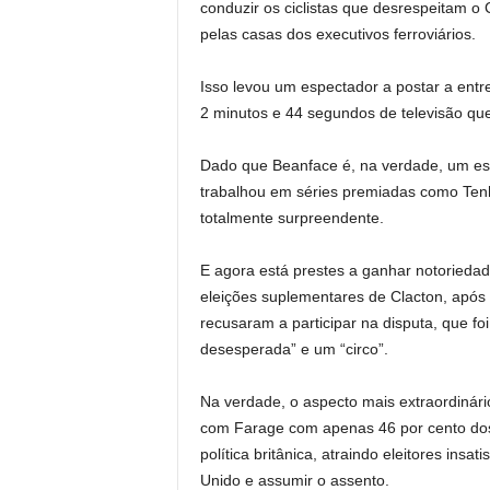
conduzir os ciclistas que desrespeitam o
pelas casas dos executivos ferroviários.
Isso levou um espectador a postar a entr
2 minutos e 44 segundos de televisão que 
Dado que Beanface é, na verdade, um esc
trabalhou em séries premiadas como Tenho
totalmente surpreendente.
E agora está prestes a ganhar notoriedad
eleições suplementares de Clacton, após a 
recusaram a participar na disputa, que f
desesperada” e um “circo”.
Na verdade, o aspecto mais extraordinári
com Farage com apenas 46 por cento dos v
política britânica, atraindo eleitores insat
Unido e assumir o assento.