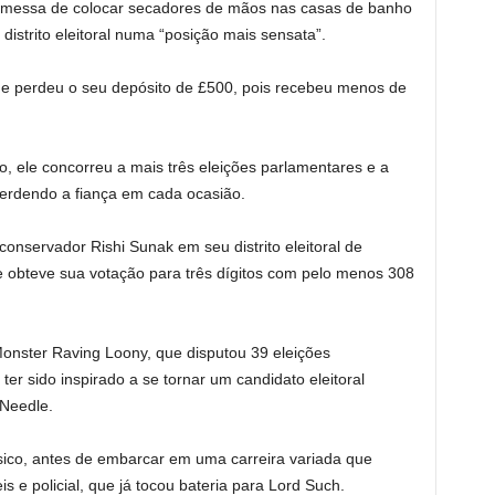
romessa de colocar secadores de mãos nas casas de banho
istrito eleitoral numa “posição mais sensata”.
e perdeu o seu depósito de £500, pois recebeu menos de
 ele concorreu a mais três eleições parlamentares e a
perdendo a fiança em cada ocasião.
nservador Rishi Sunak em seu distrito eleitoral de
le obteve sua votação para três dígitos com pelo menos 308
 Monster Raving Loony, que disputou 39 eleições
er sido inspirado a se tornar um candidato eleitoral
 Needle.
sico, antes de embarcar em uma carreira variada que
s e policial, que já tocou bateria para Lord Such.