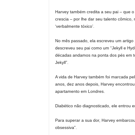
Harvey também credita a seu pai – que o
crescia – por lhe dar seu talento cômico,
‘verbalmente tóxico’.
No mês passado, ela escreveu um artigo p
descreveu seu pai como um “Jekyll e Hyde
décadas andamos na ponta dos pés em 
Jekyll”.
A vida de Harvey também foi marcada pel
anos, dez anos depois, Harvey encontro
apartamento em Londres.
Diabético não diagnosticado, ele entrou 
Para superar a sua dor, Harvey embarcou 
obsessiva”.