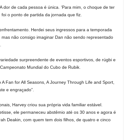
“A dor de cada pessoa é única. ‘Para mim, o choque de ter
oi o ponto de partida da jornada que fiz.
frentamento. Herdei seus ingressos para a temporada
s, mas não consigo imaginar Dan não sendo representado
.
ariedade surpreendente de eventos esportivos, de rúgbi e
o Campeonato Mundial do Cubo de Rubik.
 A Fan for All Seasons, A Journey Through Life and Sport,
iste e engraçado”.
is, Harvey criou sua própria vida familiar estável.
etisse, ele permaneceu abstêmio até os 30 anos e agora é
rah Deakin, com quem tem dois filhos, de quatro e cinco