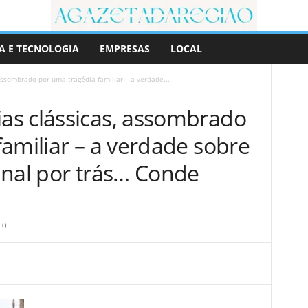
A E TECNOLOGIA
EMPRESAS
LOCAL
ssombrado por uma tragédia familiar – a verdade...
s clássicas, assombrado
amiliar – a verdade sobre
inal por trás… Conde
0