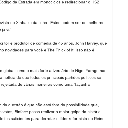
 Código da Estrada em monociclos e redirecionar o HS2
evista no X abaixo da linha: ‘Estes podem ser os melhores
já vi.’
ritor e produtor de comédia de 46 anos, John Harvey, que
 novidades para você e The Thick of It, isso não é
e global como o mais forte adversário de Nigel Farage nas
notícia de que todos os principais partidos políticos se
oi rejeitada de várias maneiras como uma “façanha
o da questão é que não está fora da possibilidade que,
otos, Binface possa realizar o maior golpe da história
isfeitos suficientes para derrotar o líder reformista do Reino