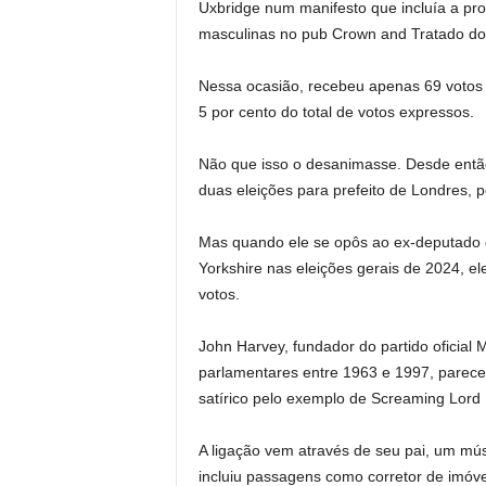
Uxbridge num manifesto que incluía a p
masculinas no pub Crown and Tratado do d
Nessa ocasião, recebeu apenas 69 votos 
5 por cento do total de votos expressos.
Não que isso o desanimasse. Desde então,
duas eleições para prefeito de Londres, 
Mas quando ele se opôs ao ex-deputado co
Yorkshire nas eleições gerais de 2024, e
votos.
John Harvey, fundador do partido oficial
parlamentares entre 1963 e 1997, parece t
satírico pelo exemplo de Screaming Lord
A ligação vem através de seu pai, um mú
incluiu passagens como corretor de imóvei