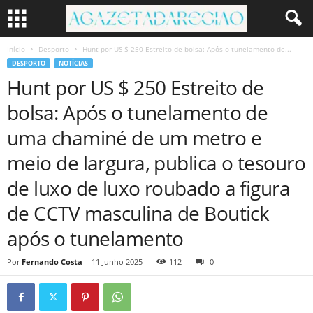
Início
Desporto
Hunt por US $ 250 Estreito de bolsa: Após o tunelamento de...
DESPORTO
NOTÍCIAS
Hunt por US $ 250 Estreito de
bolsa: Após o tunelamento de
uma chaminé de um metro e
meio de largura, publica o tesouro
de luxo de luxo roubado a figura
de CCTV masculina de Boutick
após o tunelamento
Por
Fernando Costa
-
11 Junho 2025
112
0