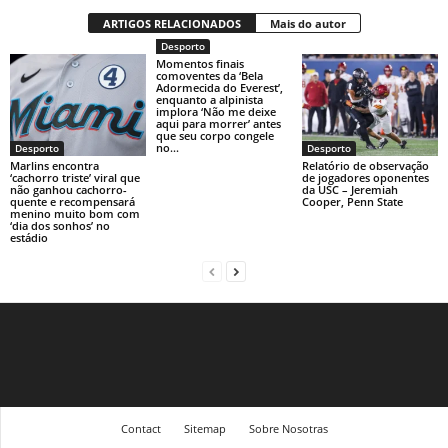
ARTIGOS RELACIONADOS
Mais do autor
Desporto
Momentos finais
comoventes da ‘Bela
Adormecida do Everest’,
enquanto a alpinista
implora ‘Não me deixe
aqui para morrer’ antes
que seu corpo congele
no...
Desporto
Desporto
Marlins encontra
Relatório de observação
‘cachorro triste’ viral que
de jogadores oponentes
não ganhou cachorro-
da USC – Jeremiah
quente e recompensará
Cooper, Penn State
menino muito bom com
‘dia dos sonhos’ no
estádio
Contact
Sitemap
Sobre Nosotras