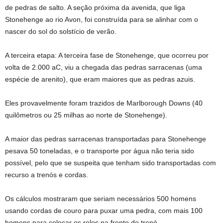
de pedras de salto. A seção próxima da avenida, que liga
Stonehenge ao rio Avon, foi construída para se alinhar com o
nascer do sol do solstício de verão.
A terceira etapa
: A terceira fase de Stonehenge, que ocorreu por
volta de 2.000 aC, viu a chegada das pedras sarracenas (uma
espécie de arenito), que eram maiores que as pedras azuis.
Eles provavelmente foram trazidos de Marlborough Downs (40
quilômetros ou 25 milhas ao norte de Stonehenge).
A maior das pedras sarracenas transportadas para Stonehenge
pesava 50 toneladas, e o transporte por água não teria sido
possível, pelo que se suspeita que tenham sido transportadas com
recurso a trenós e cordas.
Os cálculos mostraram que seriam necessários 500 homens
usando cordas de couro para puxar uma pedra, com mais 100
homens para colocar os rolos na frente do trenó.