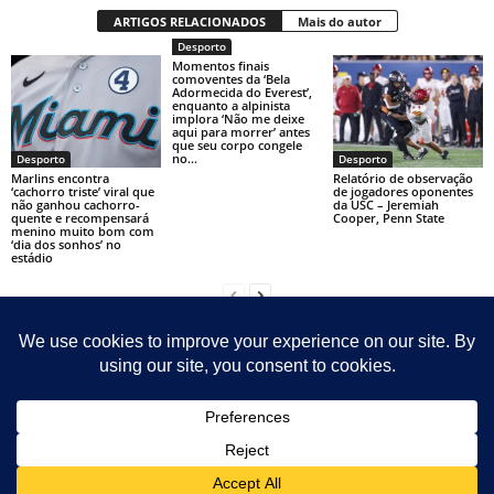
ARTIGOS RELACIONADOS
Mais do autor
Desporto
Momentos finais
comoventes da ‘Bela
Adormecida do Everest’,
enquanto a alpinista
implora ‘Não me deixe
aqui para morrer’ antes
que seu corpo congele
no...
Desporto
Desporto
Marlins encontra
Relatório de observação
‘cachorro triste’ viral que
de jogadores oponentes
não ganhou cachorro-
da USC – Jeremiah
quente e recompensará
Cooper, Penn State
menino muito bom com
‘dia dos sonhos’ no
estádio
Contact
Sitemap
Sobre Nosotras