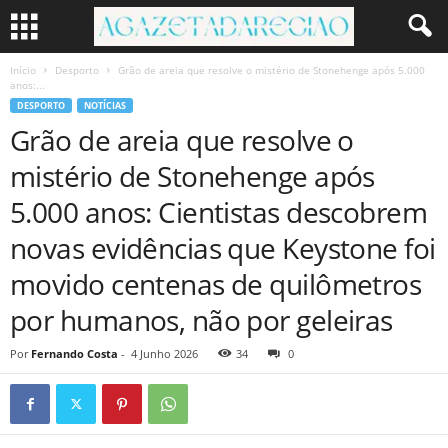
Início
Desporto
Grão de areia que resolve o mistério de Stonehenge após 5.000
anos:...
DESPORTO
NOTÍCIAS
Grão de areia que resolve o
mistério de Stonehenge após
5.000 anos: Cientistas descobrem
novas evidências que Keystone foi
movido centenas de quilômetros
por humanos, não por geleiras
Por
Fernando Costa
-
4 Junho 2026
34
0