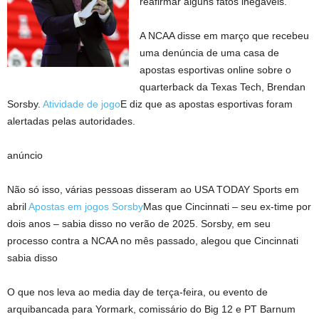
reafirmar alguns fatos inegáveis.
A NCAA disse em março que recebeu
uma denúncia de uma casa de
apostas esportivas online sobre o
quarterback da Texas Tech, Brendan
Sorsby.
Atividade de jogo
E diz que as apostas esportivas foram
alertadas pelas autoridades.
anúncio
Não só isso, várias pessoas disseram ao USA TODAY Sports em
abril
Apostas em jogos Sorsby
Mas que Cincinnati – seu ex-time por
dois anos – sabia disso no verão de 2025. Sorsby, em seu
processo contra a NCAA no mês passado, alegou que Cincinnati
sabia disso
O que nos leva ao media day de terça-feira, ou evento de
arquibancada para Yormark, comissário do Big 12 e PT Barnum