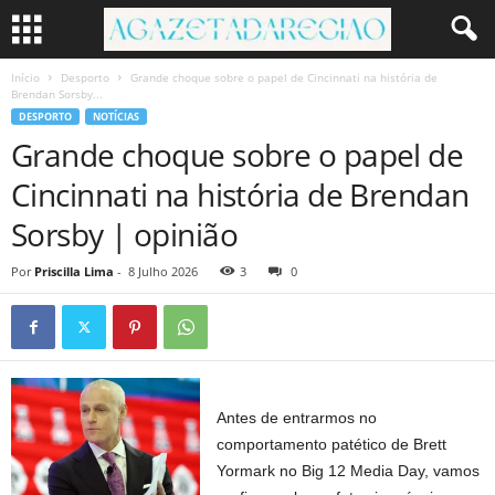
Início
Desporto
Grande choque sobre o papel de Cincinnati na história de
Brendan Sorsby...
DESPORTO
NOTÍCIAS
Grande choque sobre o papel de
Cincinnati na história de Brendan
Sorsby | opinião
Por
Priscilla Lima
-
8 Julho 2026
3
0
Antes de entrarmos no
comportamento patético de Brett
Yormark no Big 12 Media Day, vamos