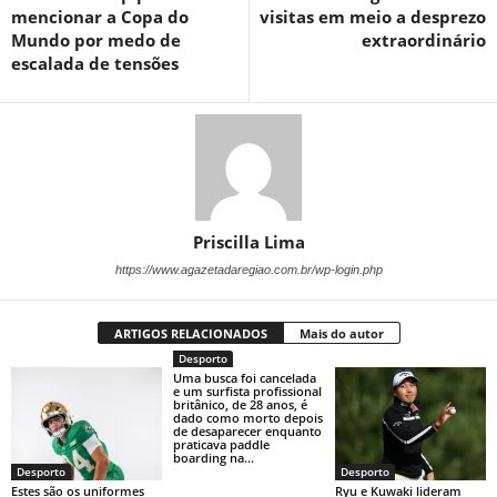
mencionar a Copa do
visitas em meio a desprezo
Mundo por medo de
extraordinário
escalada de tensões
Priscilla Lima
https://www.agazetadaregiao.com.br/wp-login.php
ARTIGOS RELACIONADOS
Mais do autor
Desporto
Uma busca foi cancelada
e um surfista profissional
britânico, de 28 anos, é
dado como morto depois
de desaparecer enquanto
praticava paddle
boarding na...
Desporto
Desporto
Estes são os uniformes
Ryu e Kuwaki lideram