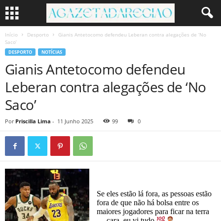
Início
Desporto
Gianis Antetocomo defendeu Leberan contra alegações de ‘No
Saco’
DESPORTO
NOTÍCIAS
Gianis Antetocomo defendeu
Leberan contra alegações de ‘No
Saco’
Por
Priscilla Lima
-
11 Junho 2025
99
0
Se eles estão lá fora, as pessoas estão
fora de que não há bolsa entre os
maiores jogadores para ficar na terra
… cara, eu vi tudo