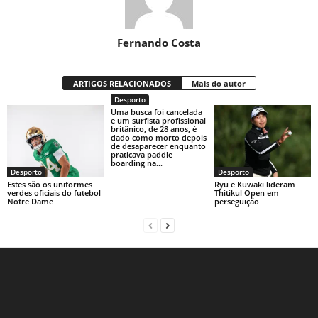
Fernando Costa
ARTIGOS RELACIONADOS
Mais do autor
Desporto
Uma busca foi cancelada
e um surfista profissional
britânico, de 28 anos, é
dado como morto depois
de desaparecer enquanto
praticava paddle
boarding na...
Desporto
Desporto
Estes são os uniformes
Ryu e Kuwaki lideram
verdes oficiais do futebol
Thitikul Open em
Notre Dame
perseguição