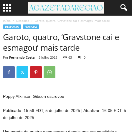
Início
Desporto
Garoto, quatro, ‘Gravstone cai e esmagou’ mais tarde
DESPORTO
NOTÍCIAS
Garoto, quatro, ‘Gravstone cai e
esmagou’ mais tarde
Por
Fernando Costa
-
5 Julho 2025
63
0
Poppy Atkinson Gibson escreveu
Publicado:
15:56 EDT, 5 de julho de 2025
|
Atualizar:
16:05 EDT, 5
de julho de 2025
Um garoto de quatro anos morreu depois que um cemitério o