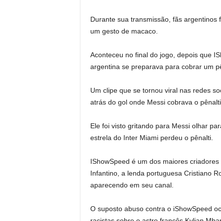
Durante sua transmissão, fãs argentinos 
um gesto de macaco.
Aconteceu no final do jogo, depois que IS
argentina se preparava para cobrar um pên
Um clipe que se tornou viral nas redes so
atrás do gol onde Messi cobrava o pênalti
Ele foi visto gritando para Messi olhar par
estrela do Inter Miami perdeu o pênalti.
IShowSpeed ​​​​é um dos maiores criadores
Infantino, a lenda portuguesa Cristiano R
aparecendo em seu canal.
O suposto abuso contra o iShowSpeed ​​o
racistas sobre o astro francês Kylian Mba