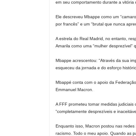
em seu comportamento durante a vitória 
Ele descreveu Mbappe como um “camaron
por francês” e um “brutal que nunca apre
A estrela do Real Madrid, no entanto, r
Amarila como uma “mulher desprezível” q
Mbappe acrescentou: “Através da sua impr
esqueceu da jornada e do esforço históri
Mbappé conta com o apoio da Federação 
Emmanuel Macron.
A FFF prometeu tomar medidas judiciais 
“completamente desprezíveis e inaceitáve
Enquanto isso, Macron postou nas redes s
racismo. Todo o meu apoio. Quando as p