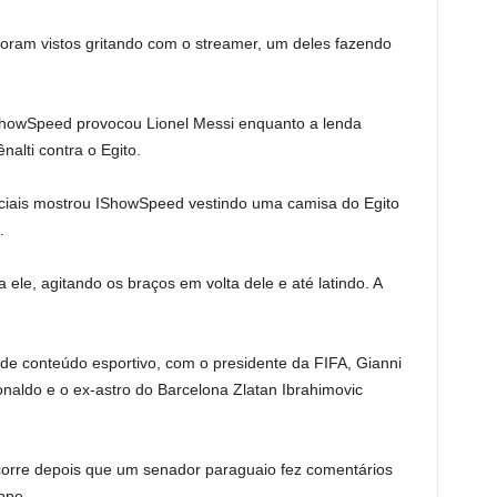
foram vistos gritando com o streamer, um deles fazendo
howSpeed ​​​​provocou Lionel Messi enquanto a lenda
alti contra o Egito.
ciais mostrou IShowSpeed ​​​​vestindo uma camisa do Egito
.
a ele, agitando os braços em volta dele e até latindo. A
 de conteúdo esportivo, com o presidente da FIFA, Gianni
onaldo e o ex-astro do Barcelona Zlatan Ibrahimovic
corre depois que um senador paraguaio fez comentários
ppe.