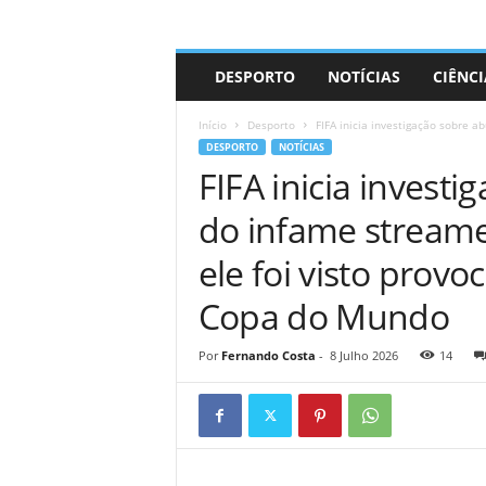
A
DESPORTO
NOTÍCIAS
CIÊNCI
d
r
Início
Desporto
FIFA inicia investigação sobre ab
i
DESPORTO
NOTÍCIAS
a
FIFA inicia investi
n
o
do infame streamer
ele foi visto prov
Copa do Mundo
Por
Fernando Costa
-
8 Julho 2026
14