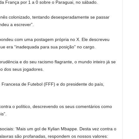
da França por 1 a 0 sobre o Paraguai, no sábado.
ês colonizado, tentando desesperadamente se passar
ndeu a escrever”.
espondeu com uma postagem própria no X. Ele descreveu
ue era “inadequada para sua posição” no cargo.
udência e do seu racismo flagrante, o mundo inteiro já se
co dos seus jogadores.
Francesa de Futebol (FFF) e do presidente do país,
contra o político, descrevendo os seus comentários como
is”.
ociais: ‘Mais um gol de Kylian Mbappe. Desta vez contra o
alavras são profanadas, respondem os nossos valores: