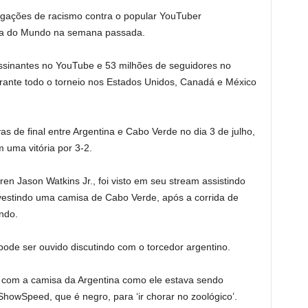
egações de racismo contra o popular YouTuber
opa do Mundo na semana passada.
ssinantes no YouTube e 53 milhões de seguidores no
durante todo o torneio nos Estados Unidos, Canadá e México
vas de final entre Argentina e Cabo Verde no dia 3 de julho,
m uma vitória por 3-2.
n Jason Watkins Jr., foi visto em seu stream assistindo
estindo uma camisa de Cabo Verde, após a corrida de
ndo.
ode ser ouvido discutindo com o torcedor argentino.
r com a camisa da Argentina como ele estava sendo
ShowSpeed, que é negro, para ‘ir chorar no zoológico’.