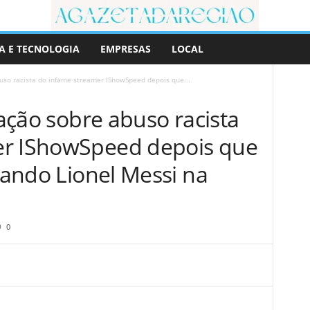
A E TECNOLOGIA
EMPRESAS
LOCAL
uso racista do infame streamer IShowSpeed ​​​​depois que...
gação sobre abuso racista
 IShowSpeed ​​​​depois que
ocando Lionel Messi na
0