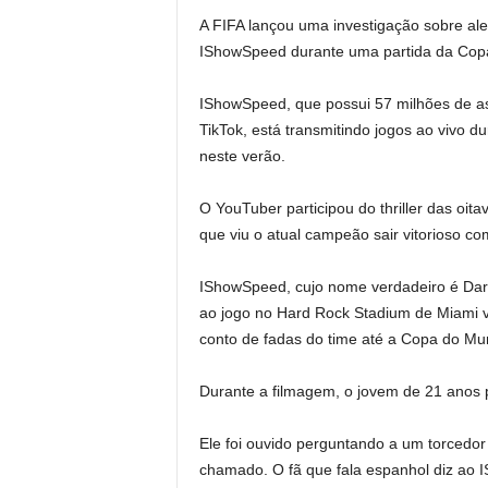
A FIFA lançou uma investigação sobre al
IShowSpeed ​​​​durante uma partida da C
IShowSpeed, que possui 57 milhões de a
TikTok, está transmitindo jogos ao vivo 
neste verão.
O YouTuber participou do thriller das oita
que viu o atual campeão sair vitorioso co
IShowSpeed, cujo nome verdadeiro é Darre
ao jogo no Hard Rock Stadium de Miami v
conto de fadas do time até a Copa do Mu
Durante a filmagem, o jovem de 21 anos p
Ele foi ouvido perguntando a um torcedo
chamado. O fã que fala espanhol diz ao I