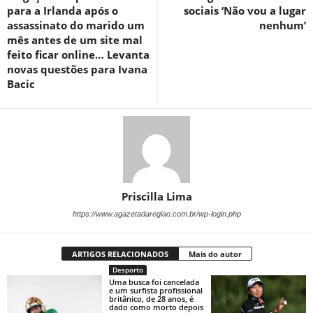
para a Irlanda após o
sociais ‘Não vou a lugar
assassinato do marido um
nenhum’
mês antes de um site mal
feito ficar online… Levanta
novas questões para Ivana
Bacic
Priscilla Lima
https://www.agazetadaregiao.com.br/wp-login.php
ARTIGOS RELACIONADOS
Mais do autor
Desporto
Uma busca foi cancelada
e um surfista profissional
britânico, de 28 anos, é
dado como morto depois