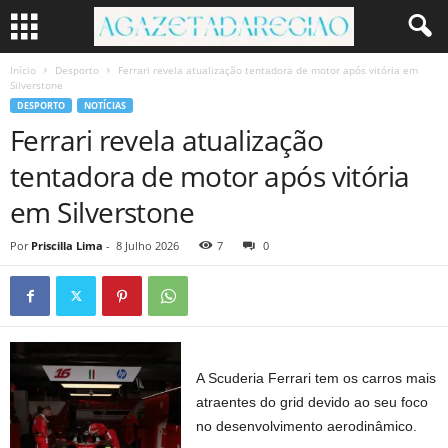
Início
Desporto
Ferrari revela atualização tentadora de motor após vitória em
Silverstone
DESPORTO
NOTÍCIAS
Ferrari revela atualização
tentadora de motor após vitória
em Silverstone
Por
Priscilla Lima
-
8 Julho 2026
7
0
A Scuderia Ferrari tem os carros mais
atraentes do grid devido ao seu foco
no desenvolvimento aerodinâmico.