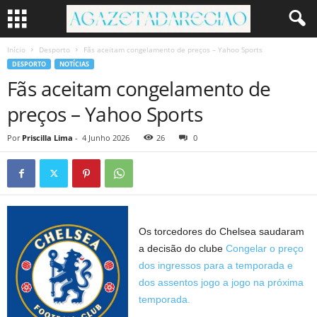
Início
Desporto
Fãs aceitam congelamento de preços – Yahoo Sports
DESPORTO
NOTÍCIAS
Fãs aceitam congelamento de
preços – Yahoo Sports
Por
Priscilla Lima
-
4 Junho 2026
26
0
Os torcedores do Chelsea saudaram
a decisão do clube
Congelar o preço
dos ingressos para a temporada e
dos assentos jogo a jogo na próxima
temporada.