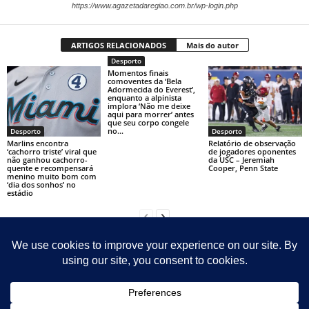
https://www.agazetadaregiao.com.br/wp-login.php
ARTIGOS RELACIONADOS
Mais do autor
Desporto
Momentos finais
comoventes da ‘Bela
Adormecida do Everest’,
enquanto a alpinista
implora ‘Não me deixe
aqui para morrer’ antes
que seu corpo congele
no...
Desporto
Desporto
Marlins encontra
Relatório de observação
‘cachorro triste’ viral que
de jogadores oponentes
não ganhou cachorro-
da USC – Jeremiah
quente e recompensará
Cooper, Penn State
menino muito bom com
‘dia dos sonhos’ no
estádio