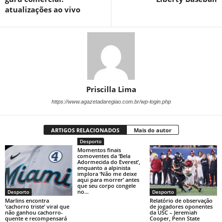
atualizações ao vivo
Priscilla Lima
https://www.agazetadaregiao.com.br/wp-login.php
ARTIGOS RELACIONADOS
Mais do autor
Desporto
Momentos finais
comoventes da ‘Bela
Adormecida do Everest’,
enquanto a alpinista
implora ‘Não me deixe
aqui para morrer’ antes
que seu corpo congele
no...
Desporto
Desporto
Marlins encontra
Relatório de observação
‘cachorro triste’ viral que
de jogadores oponentes
não ganhou cachorro-
da USC – Jeremiah
quente e recompensará
Cooper, Penn State