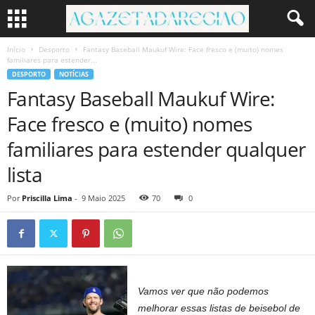
Início
Desporto
Fantasy Baseball Maukuf Wire: Face fresco e (muito) nomes
familiares para estender...
DESPORTO
NOTÍCIAS
Fantasy Baseball Maukuf Wire:
Face fresco e (muito) nomes
familiares para estender qualquer
lista
Por
Priscilla Lima
-
9 Maio 2025
70
0
Vamos ver que não podemos
melhorar essas listas de beisebol de