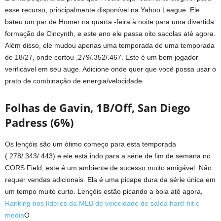
esse recurso, principalmente disponível na Yahoo League. Ele
bateu um par de Homer na quarta -feira à noite para uma divertida
formação de Cincynth, e este ano ele passa oito sacolas até agora.
Além disso, ele mudou apenas uma temporada de uma temporada
de 18/27, onde cortou .279/.352/.467. Este é um bom jogador
verificável em seu auge. Adicione onde quer que você possa usar o
prato de combinação de energia/velocidade.
Folhas de Gavin, 1B/Off, San Diego
Padress (6%)
Os lençóis são um ótimo começo para esta temporada
(.278/.343/.443) e ele está indo para a série de fim de semana no
CORS Field, este é um ambiente de sucesso muito amigável. Não
requer vendas adicionais. Ela é uma picape dura da série única em
um tempo muito curto. Lençóis estão picando a bola até agora,
Ranking nos líderes da MLB de velocidade de saída hard-hit e
média
O