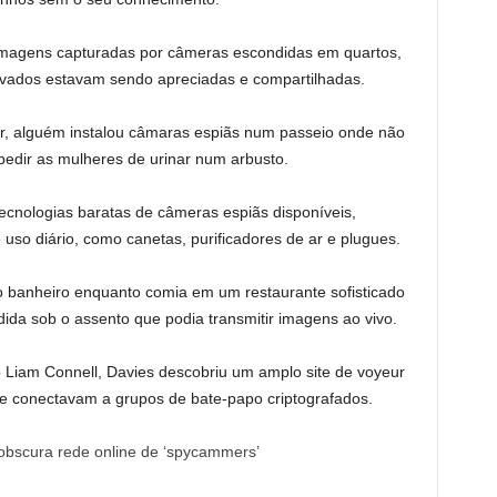
imagens capturadas por câmeras escondidas em quartos,
rivados estavam sendo apreciadas e compartilhadas.
r, alguém instalou câmaras espiãs num passeio onde não
pedir as mulheres de urinar num arbusto.
ecnologias baratas de câmeras espiãs disponíveis,
 uso diário, como canetas, purificadores de ar e plugues.
 banheiro enquanto comia em um restaurante sofisticado
a sob o assento que podia transmitir imagens ao vivo.
vo Liam Connell, Davies descobriu um amplo site de voyeur
 se conectavam a grupos de bate-papo criptografados.