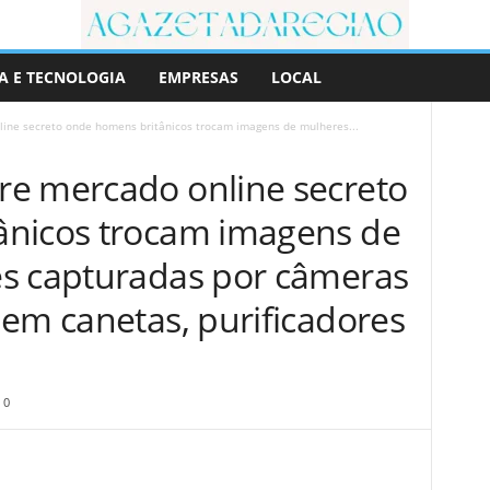
A E TECNOLOGIA
EMPRESAS
LOCAL
ine secreto onde homens britânicos trocam imagens de mulheres...
e mercado online secreto
ânicos trocam imagens de
s capturadas por câmeras
 em canetas, purificadores
0