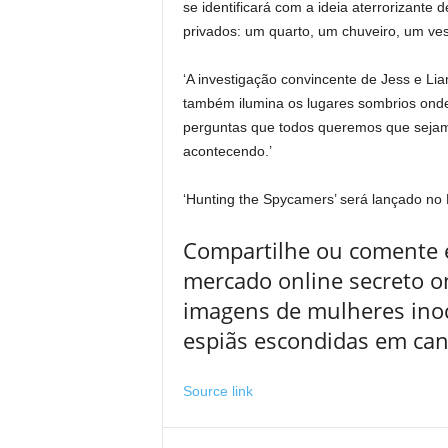
se identificará com a ideia aterrorizant
privados: um quarto, um chuveiro, um vest
‘A investigação convincente de Jess e L
também ilumina os lugares sombrios onde
perguntas que todos queremos que sejam
acontecendo.’
‘Hunting the Spycamers’ será lançado no B
Compartilhe ou comente e
mercado online secreto o
imagens de mulheres ino
espiãs escondidas em cane
Source link