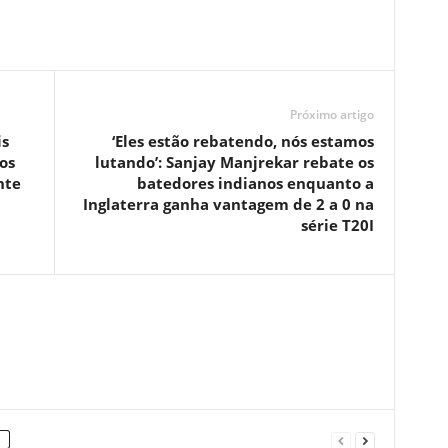
Próximo artigo
is
‘Eles estão rebatendo, nós estamos
os
lutando’: Sanjay Manjrekar rebate os
nte
batedores indianos enquanto a
Inglaterra ganha vantagem de 2 a 0 na
série T20I