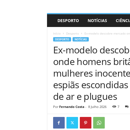
A
DESPORTO
NOTÍCIAS
CIÊNCI
d
r
Início
Desporto
Ex-modelo descobre mercado onl
i
DESPORTO
NOTÍCIAS
a
Ex-modelo descobr
n
o
onde homens brit
mulheres inocente
espiãs escondidas
de ar e plugues
Por
Fernando Costa
-
8 Julho 2026
7