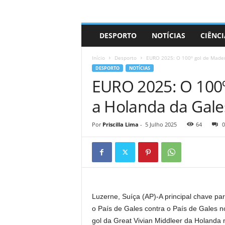
A
DESPORTO
NOTÍCIAS
CIÊNCI
d
r
Início
Desporto
EURO 2025: O 100º gol de Madem
i
DESPORTO
NOTÍCIAS
a
EURO 2025: O 100
n
o
a Holanda da Gale
Por
Priscilla Lima
-
5 Julho 2025
64
0
Luzerne, Suíça (AP)-A principal chave par
o País de Gales contra o País de Gales 
gol da Great Vivian Middleer da Holanda n