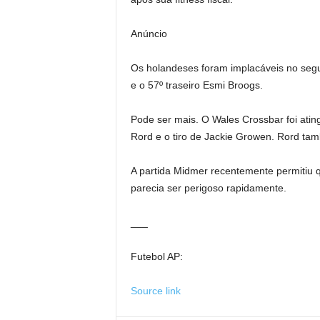
Anúncio
Os holandeses foram implacáveis ​​no seg
e o 57º traseiro Esmi Broogs.
Pode ser mais. O Wales Crossbar foi ating
Rord e o tiro de Jackie Growen. Rord ta
A partida Midmer recentemente permitiu q
parecia ser perigoso rapidamente.
___
Futebol AP:
Source link