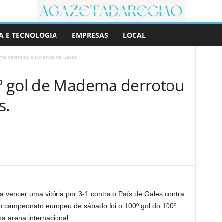
A E TECNOLOGIA
EMPRESAS
LOCAL
a derrotou a Holanda da Gales.
º gol de Madema derrotou
s.
a vencer uma vitória por 3-1 contra o País de Gales contra
no campeonato europeu de sábado foi o 100º gol do 100º
a arena internacional.