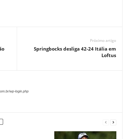
Próximo artigo
ão
Springbocks desliga 42-24 Itália em
Loftus
om.br/wp-login.php