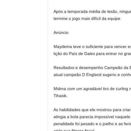
Após a temporada média de lesão, ningué
termine o jogo mais difícil da equipe.
Anúncio
Maydema teve o suficiente para vencer es
lição do País de Gales para entrar no gra
Resultados e desempenho Campeão da Eu
atual campeão D England sugeriu e conh
Midma com um agradável tiro de curling n
Tihasik.
As habilidades que ele mostrou para cria
atingia a bola parecia impossível naquel
penalidade foi pesado e o joelho e as fe
após sua fitness fiscal.