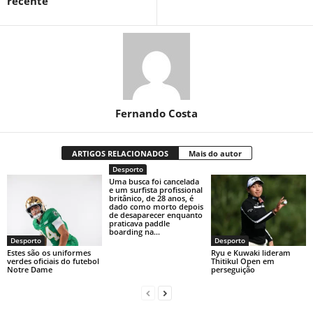
recente
Fernando Costa
ARTIGOS RELACIONADOS
Mais do autor
Desporto
Uma busca foi cancelada
e um surfista profissional
britânico, de 28 anos, é
dado como morto depois
de desaparecer enquanto
praticava paddle
boarding na...
Desporto
Desporto
Estes são os uniformes
Ryu e Kuwaki lideram
verdes oficiais do futebol
Thitikul Open em
Notre Dame
perseguição