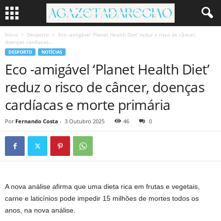
Início
Desporto
Eco -amigável ‘Planet Health Diet’ reduz o risco de câncer,
doenças cardíacas...
DESPORTO
NOTÍCIAS
Eco -amigável ‘Planet Health Diet’
reduz o risco de câncer, doenças
cardíacas e morte primária
Por
Fernando Costa
-
3 Outubro 2025
46
0
A nova análise afirma que uma dieta rica em frutas e vegetais,
carne e laticínios pode impedir 15 milhões de mortes todos os
anos, na nova análise.