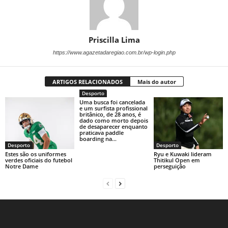
Priscilla Lima
https://www.agazetadaregiao.com.br/wp-login.php
ARTIGOS RELACIONADOS
Mais do autor
Desporto
Uma busca foi cancelada
e um surfista profissional
britânico, de 28 anos, é
dado como morto depois
de desaparecer enquanto
praticava paddle
boarding na...
Desporto
Desporto
Estes são os uniformes
Ryu e Kuwaki lideram
verdes oficiais do futebol
Thitikul Open em
Notre Dame
perseguição