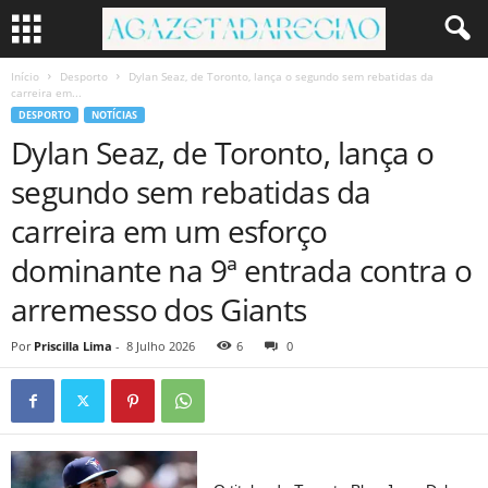
Início
Desporto
Dylan Seaz, de Toronto, lança o segundo sem rebatidas da
carreira em...
DESPORTO
NOTÍCIAS
Dylan Seaz, de Toronto, lança o
segundo sem rebatidas da
carreira em um esforço
dominante na 9ª entrada contra o
arremesso dos Giants
Por
Priscilla Lima
-
8 Julho 2026
6
0