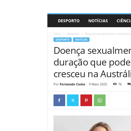
A
DESPORTO
NOTÍCIAS
CIÊNCI
d
r
Início
Desporto
Doença sexualmente transmissíve
i
DESPORTO
NOTÍCIAS
a
Doença sexualment
n
o
duração que pode c
cresceu na Austrál
Por
Fernando Costa
-
9 Maio 2025
76