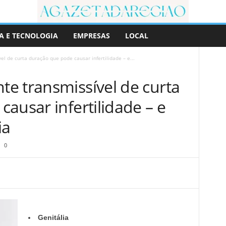
A E TECNOLOGIA
EMPRESAS
LOCAL
l de curta duração que pode causar infertilidade – e...
e transmissível de curta
ausar infertilidade – e
ia
0
Genitália