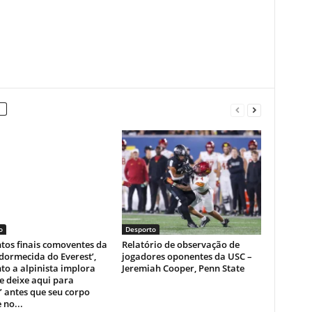
o
Desporto
os finais comoventes da
Relatório de observação de
dormecida do Everest’,
jogadores oponentes da USC –
o a alpinista implora
Jeremiah Cooper, Penn State
e deixe aqui para
 antes que seu corpo
 no...