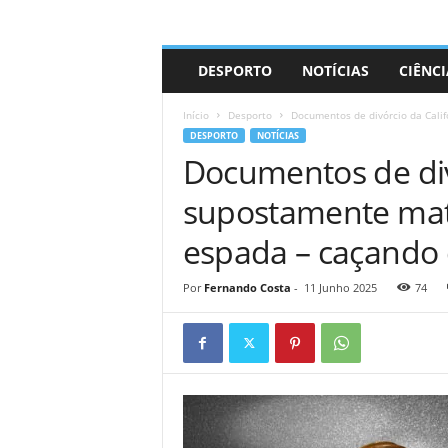
A
DESPORTO
NOTÍCIAS
CIÊNCI
d
r
Início
Desporto
Documentos de divórcio da Cali
i
DESPORTO
NOTÍCIAS
a
Documentos de div
n
o
supostamente ma
espada – caçando
Por
Fernando Costa
-
11 Junho 2025
74