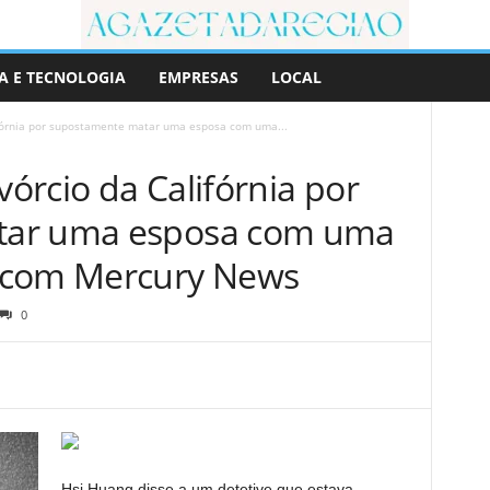
A E TECNOLOGIA
EMPRESAS
LOCAL
fórnia por supostamente matar uma esposa com uma...
órcio da Califórnia por
tar uma esposa com uma
 com Mercury News
0
Hsi Huang disse a um detetive que estava