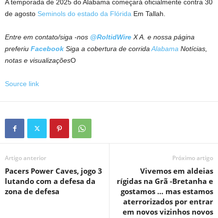
A temporada de 2025 do Alabama começará oficialmente contra 30
de agosto
Seminols do estado da Flórida
Em Tallah.
Entre em contato/siga -nos
@RoltidWire
X A. e nossa página
preferiu
Facebook
Siga a cobertura de corrida
Alabama
Notícias,
notas e visualizações
O
Source link
Artigo anterior
Próximo artigo
Pacers Power Caves, jogo 3
Vivemos em aldeias
lutando com a defesa da
rígidas na Grã -Bretanha e
zona de defesa
gostamos … mas estamos
aterrorizados por entrar
em novos vizinhos novos