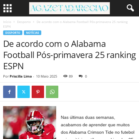
Início
Desporto
De acordo com o Alabama Football Pós-primavera 25 ranking
ESPN
DESPORTO
NOTÍCIAS
De acordo com o Alabama
Football Pós-primavera 25 ranking
ESPN
Por
Priscilla Lima
-
10 Maio 2025
89
0
Nas últimas duas semanas,
acabamos de aprender que muitos
dos Alabama Crimson Tide no futebol