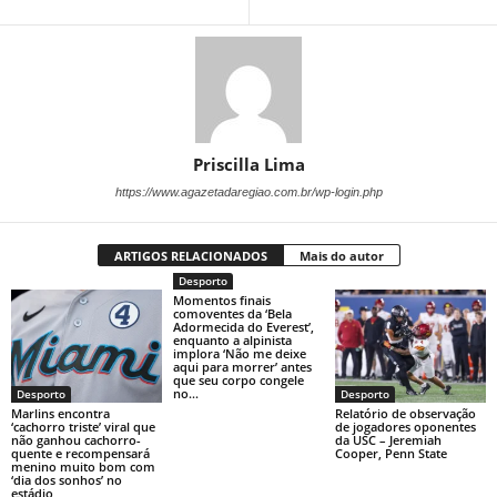
Priscilla Lima
https://www.agazetadaregiao.com.br/wp-login.php
ARTIGOS RELACIONADOS
Mais do autor
Desporto
Momentos finais
comoventes da ‘Bela
Adormecida do Everest’,
enquanto a alpinista
implora ‘Não me deixe
aqui para morrer’ antes
que seu corpo congele
no...
Desporto
Desporto
Marlins encontra
Relatório de observação
‘cachorro triste’ viral que
de jogadores oponentes
não ganhou cachorro-
da USC – Jeremiah
quente e recompensará
Cooper, Penn State
menino muito bom com
‘dia dos sonhos’ no
estádio