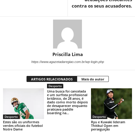
contra os seus acusadores.
Priscilla Lima
https://www.agazetadaregiao.com.br/wp-login.php
ARTIGOS RELACIONADOS
Mais do autor
Desporto
Uma busca foi cancelada
e um surfista profissional
britânico, de 28 anos, é
dado como morto depois
de desaparecer enquanto
praticava paddle
boarding na...
Desporto
Desporto
Estes são os uniformes
Ryu e Kuwaki lideram
verdes oficiais do futebol
Thitikul Open em
Notre Dame
perseguição