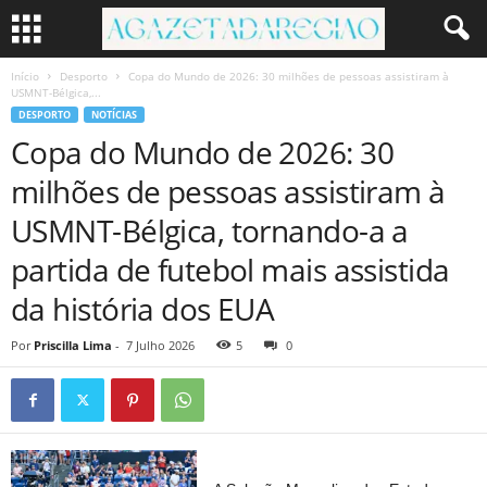
Início
Desporto
Copa do Mundo de 2026: 30 milhões de pessoas assistiram à
USMNT-Bélgica,...
DESPORTO
NOTÍCIAS
Copa do Mundo de 2026: 30
milhões de pessoas assistiram à
USMNT-Bélgica, tornando-a a
partida de futebol mais assistida
da história dos EUA
Por
Priscilla Lima
-
7 Julho 2026
5
0