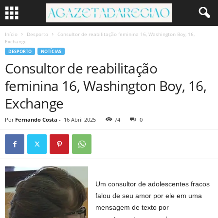
Início
Desporto
Consultor de reabilitação feminina 16, Washington Boy, 16,
Exchange
DESPORTO
NOTÍCIAS
Consultor de reabilitação
feminina 16, Washington Boy, 16,
Exchange
Por
Fernando Costa
-
16 Abril 2025
74
0
Um consultor de adolescentes fracos
falou de seu amor por ele em uma
mensagem de texto por