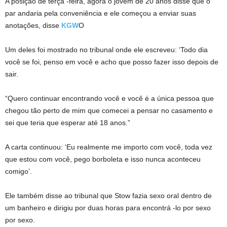
A posição de terça -feira, agora o jovem de 20 anos disse que o
par andaria pela conveniência e ele começou a enviar suas
anotações, disse
KGW
O
Um deles foi mostrado no tribunal onde ele escreveu: ‘Todo dia
você se foi, penso em você e acho que posso fazer isso depois de
sair.
“Quero continuar encontrando você e você é a única pessoa que
chegou tão perto de mim que comecei a pensar no casamento e
sei que teria que esperar até 18 anos.”
A carta continuou: ‘Eu realmente me importo com você, toda vez
que estou com você, pego borboleta e isso nunca aconteceu
comigo’.
Ele também disse ao tribunal que Stow fazia sexo oral dentro de
um banheiro e dirigiu por duas horas para encontrá -lo por sexo
por sexo.