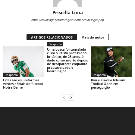
Priscilla Lima
https://www.agazetadaregiao.com.br/wp-login.php
ARTIGOS RELACIONADOS
Mais do autor
Desporto
Uma busca foi cancelada
e um surfista profissional
britânico, de 28 anos, é
dado como morto depois
de desaparecer enquanto
praticava paddle
boarding na...
Desporto
Desporto
Estes são os uniformes
Ryu e Kuwaki lideram
verdes oficiais do futebol
Thitikul Open em
Notre Dame
perseguição