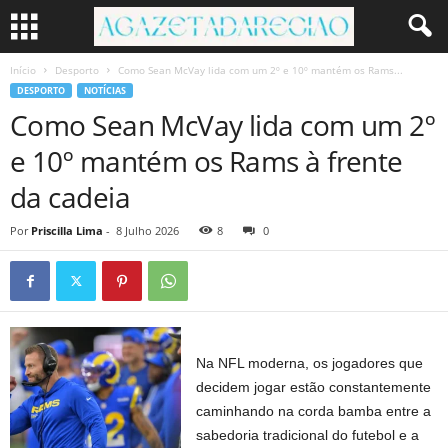
Início
Desporto
Como Sean McVay lida com um 2º e 10º mantém os Rams...
DESPORTO
NOTÍCIAS
Como Sean McVay lida com um 2º
e 10º mantém os Rams à frente
da cadeia
Por
Priscilla Lima
-
8 Julho 2026
8
0
Na NFL moderna, os jogadores que
decidem jogar estão constantemente
caminhando na corda bamba entre a
sabedoria tradicional do futebol e a