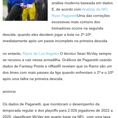
análise moderna baseada em dados.
E, de acordo com
Analista da NFL
Ryan Paganetti
Uma das correções
excessivas mais comuns dos
treinadores ocorre na segunda
descida, quando eles decidem jogar a bola no 2º-10º
imediatamente após um passe incompleto na primeira descida.
no entanto,
Rams de Los Angeles
O técnico Sean McVay sempre
se recusou a cair nessa armadilha. Gráficos de Paganetti usando
dados de Fantasy Points e nflfastR revelam que os Rams são um
dos times com mais passes da liga quando enfrentam o 2º e o 10º
após uma falha na primeira descida.
anúncio
Os dados de Paganetti, que monitoram o desempenho da
temporada regular e dos playoffs para 2.026 jogadores de 2022 a
2025, classificam McVay em quarto lugar na NFL, com uma taxa