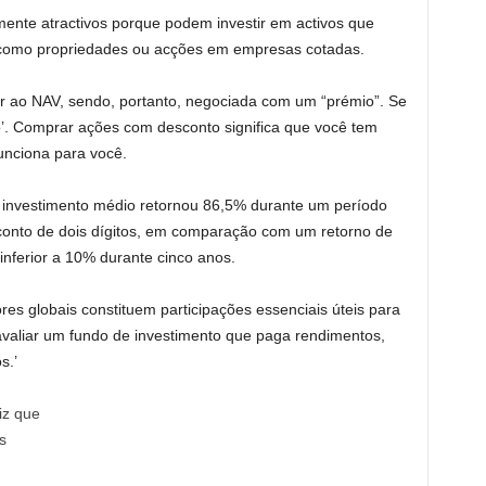
mente atractivos porque podem investir em activos que
s como propriedades ou acções em empresas cotadas.
or ao NAV, sendo, portanto, negociada com um “prémio”. Se
to’. Comprar ações com desconto significa que você tem
unciona para você.
 investimento médio retornou 86,5% durante um período
nto de dois dígitos, em comparação com um retorno de
nferior a 10% durante cinco anos.
res globais constituem participações essenciais úteis para
 avaliar um fundo de investimento que paga rendimentos,
s.’