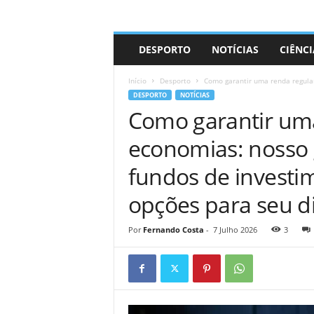
A
DESPORTO
NOTÍCIAS
CIÊNCI
d
r
Início
Desporto
Como garantir uma renda regular
i
DESPORTO
NOTÍCIAS
a
Como garantir um
n
o
economias: nosso 
fundos de investi
opções para seu d
Por
Fernando Costa
-
7 Julho 2026
3