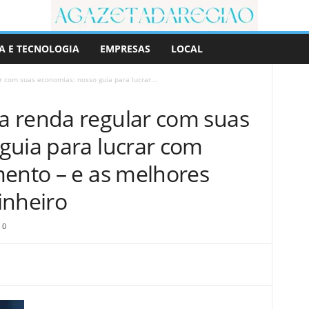
A E TECNOLOGIA
EMPRESAS
LOCAL
 com suas economias: nosso guia para lucrar...
a renda regular com suas
guia para lucrar com
mento – e as melhores
inheiro
0