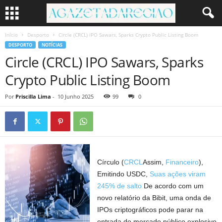
Início
Desporto
Circle (CRCL) IPO Sawars, Sparks Crypto Public Listing Boom
DESPORTO
NOTÍCIAS
Circle (CRCL) IPO Sawars, Sparks
Crypto Public Listing Boom
Por
Priscilla Lima
-
10 Junho 2025
99
0
Círculo (
CRCL
Assim,
Financeiro
),
Emitindo USDC,
Suas ações viram
245% de salto
De acordo com um
novo relatório da Bibit, uma onda de
IPOs criptográficos pode parar na
entrada do mercado público explosivo