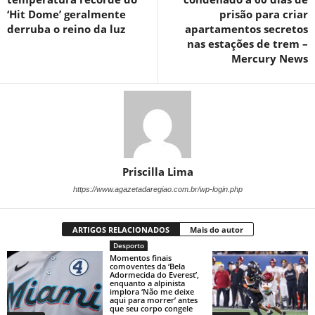
‘Hit Dome’ geralmente
prisão para criar
derruba o reino da luz
apartamentos secretos
nas estações de trem –
Mercury News
Priscilla Lima
https://www.agazetadaregiao.com.br/wp-login.php
ARTIGOS RELACIONADOS
Mais do autor
Desporto
Momentos finais
comoventes da ‘Bela
Adormecida do Everest’,
enquanto a alpinista
implora ‘Não me deixe
aqui para morrer’ antes
que seu corpo congele