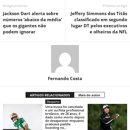
Artigo anterior
Próximo artigo
Jackson Dart alerta sobre
Jeffery Simmons dos Titãs
números ‘abaixo da média’
classificado em segundo
que os gigantes não
lugar DT pelos executivos
podem ignorar
e olheiros da NFL
Fernando Costa
ARTIGOS RELACIONADOS
Mais do autor
Desporto
Uma busca foi cancelada
e um surfista profissional
britânico, de 28 anos, é
dado como morto depois
de desaparecer enquanto
praticava paddle
boarding na...