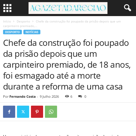
Início
Desporto
Chefe da construção foi poupado da prisão depois que um
carpinteiro premiado,...
DESPORTO
NOTÍCIAS
Chefe da construção foi poupado
da prisão depois que um
carpinteiro premiado, de 18 anos,
foi esmagado até a morte
durante a reforma de uma casa
Por
Fernando Costa
-
9 Julho 2026
6
0