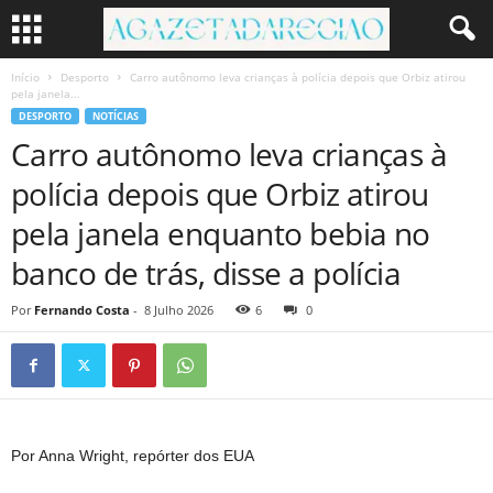
Início
Desporto
Carro autônomo leva crianças à polícia depois que Orbiz atirou
pela janela...
DESPORTO
NOTÍCIAS
Carro autônomo leva crianças à
polícia depois que Orbiz atirou
pela janela enquanto bebia no
banco de trás, disse a polícia
Por
Fernando Costa
-
8 Julho 2026
6
0
Por Anna Wright, repórter dos EUA