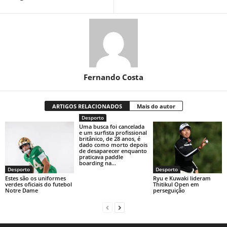
Fernando Costa
ARTIGOS RELACIONADOS
Mais do autor
Desporto
Uma busca foi cancelada
e um surfista profissional
britânico, de 28 anos, é
dado como morto depois
de desaparecer enquanto
praticava paddle
boarding na...
Desporto
Desporto
Estes são os uniformes
Ryu e Kuwaki lideram
verdes oficiais do futebol
Thitikul Open em
Notre Dame
perseguição