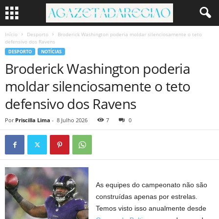
Início
Desporto
Broderick Washington poderia moldar silenciosamente o teto
defensivo dos Ravens
DESPORTO
NOTÍCIAS
Broderick Washington poderia
moldar silenciosamente o teto
defensivo dos Ravens
Por
Priscilla Lima
-
8 Julho 2026
7
0
As equipes do campeonato não são
construídas apenas por estrelas.
Temos visto isso anualmente desde