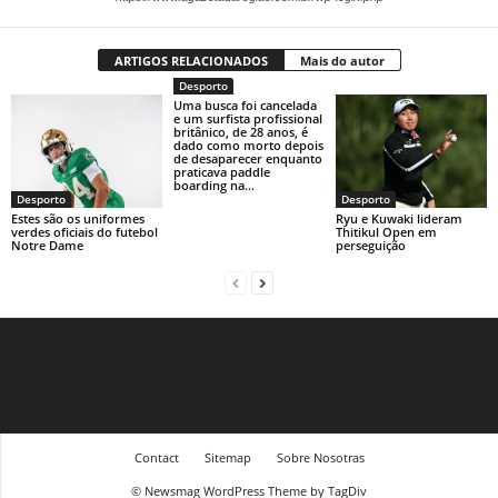
ARTIGOS RELACIONADOS
Mais do autor
Desporto
Uma busca foi cancelada
e um surfista profissional
britânico, de 28 anos, é
dado como morto depois
de desaparecer enquanto
praticava paddle
boarding na...
Desporto
Desporto
Estes são os uniformes
Ryu e Kuwaki lideram
verdes oficiais do futebol
Thitikul Open em
Notre Dame
perseguição
Contact
Sitemap
Sobre Nosotras
© Newsmag WordPress Theme by TagDiv