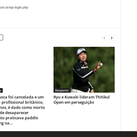
om.br/wp-login.php
o
Desporto
sca foi cancelada e um
Ryu e Kuwaki lideram Thitikul
a profissional britânico,
Open em perseguição
anos, é dado como morto
 de desaparecer
to praticava paddle
g na...