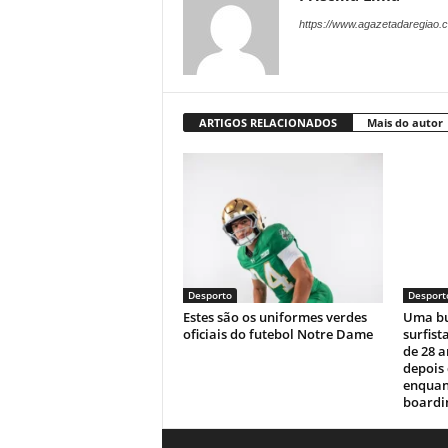
https://www.agazetadaregiao.c
ARTIGOS RELACIONADOS
Mais do autor
Desporto
Desport
Estes são os uniformes verdes
Uma bu
oficiais do futebol Notre Dame
surfist
de 28 
depois
enquan
boardin