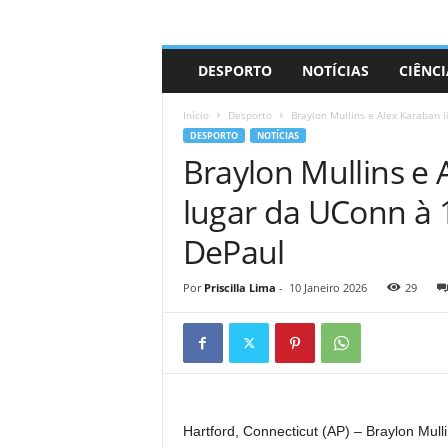
A
DESPORTO
NOTÍCIAS
CIÊNCI
d
r
Início
Desporto
Braylon Mullins e Alex Karaban l
i
DESPORTO
NOTÍCIAS
a
Braylon Mullins e 
n
o
lugar da UConn à 1
DePaul
Por
Priscilla Lima
-
10 Janeiro 2026
29
Hartford, Connecticut (AP) – Braylon Mull