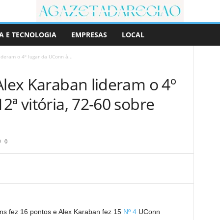
A E TECNOLOGIA
EMPRESAS
LOCAL
ideram o 4º lugar da UConn à...
Alex Karaban lideram o 4º
2ª vitória, 72-60 sobre
0
ins fez 16 pontos e Alex Karaban fez 15
Nº 4
UConn