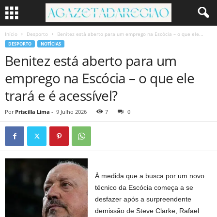
Início
Desporto
Benitez está aberto para um emprego na Escócia – o que ele...
DESPORTO
NOTÍCIAS
Benitez está aberto para um
emprego na Escócia – o que ele
trará e é acessível?
Por
Priscilla Lima
-
9 Julho 2026
7
0
À medida que a busca por um novo
técnico da Escócia começa a se
desfazer após a surpreendente
demissão de Steve Clarke, Rafael