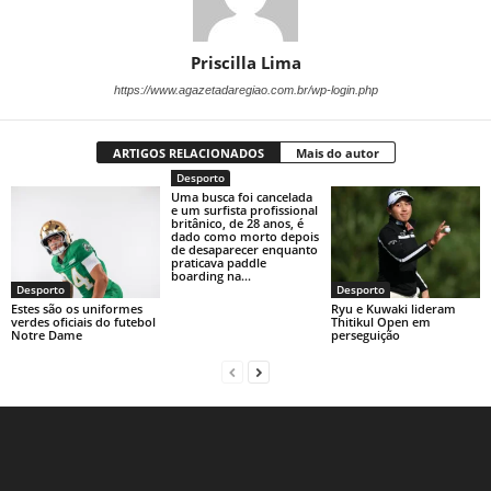
Priscilla Lima
https://www.agazetadaregiao.com.br/wp-login.php
ARTIGOS RELACIONADOS
Mais do autor
Desporto
Uma busca foi cancelada
e um surfista profissional
britânico, de 28 anos, é
dado como morto depois
de desaparecer enquanto
praticava paddle
boarding na...
Desporto
Desporto
Estes são os uniformes
Ryu e Kuwaki lideram
verdes oficiais do futebol
Thitikul Open em
Notre Dame
perseguição