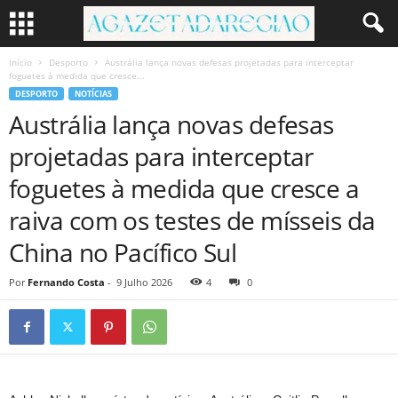
Início
Desporto
Austrália lança novas defesas projetadas para interceptar
foguetes à medida que cresce...
DESPORTO
NOTÍCIAS
Austrália lança novas defesas
projetadas para interceptar
foguetes à medida que cresce a
raiva com os testes de mísseis da
China no Pacífico Sul
Por
Fernando Costa
-
9 Julho 2026
4
0