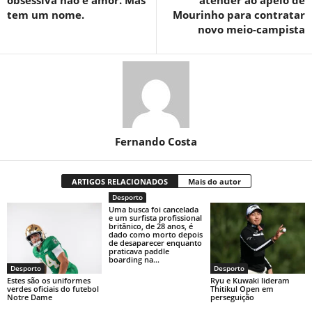
obsessiva não é amor. Mas
atender ao apelo de
tem um nome.
Mourinho para contratar
novo meio-campista
Fernando Costa
ARTIGOS RELACIONADOS
Mais do autor
Desporto
Uma busca foi cancelada
e um surfista profissional
britânico, de 28 anos, é
dado como morto depois
de desaparecer enquanto
praticava paddle
boarding na...
Desporto
Desporto
Estes são os uniformes
Ryu e Kuwaki lideram
verdes oficiais do futebol
Thitikul Open em
Notre Dame
perseguição