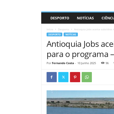
A
DESPORTO
NOTÍCIAS
CIÊNCI
d
r
Início
Desporto
Antioquia Jobs aceita subsídios
i
DESPORTO
NOTÍCIAS
a
Antioquia Jobs ace
n
o
para o programa 
Por
Fernando Costa
-
10 Junho 2025
96