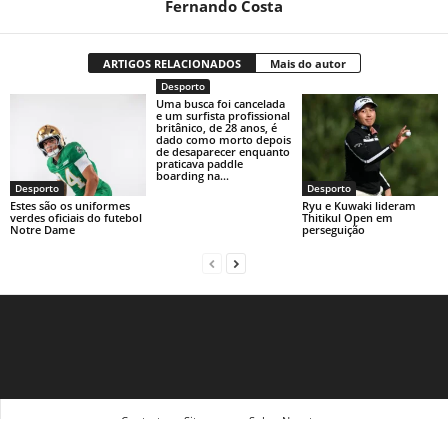
Fernando Costa
ARTIGOS RELACIONADOS
Mais do autor
Desporto
Uma busca foi cancelada
e um surfista profissional
britânico, de 28 anos, é
dado como morto depois
de desaparecer enquanto
praticava paddle
boarding na...
Desporto
Desporto
Estes são os uniformes
Ryu e Kuwaki lideram
verdes oficiais do futebol
Thitikul Open em
Notre Dame
perseguição
Contact
Sitemap
Sobre Nosotras