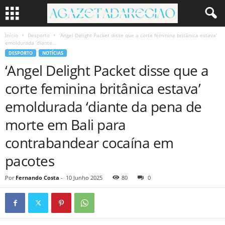
Início
Desporto
‘Angel Delight Packet disse que a corte feminina britânica estava’
emoldurada ‘diante...
DESPORTO
NOTÍCIAS
‘Angel Delight Packet disse que a
corte feminina britânica estava’
emoldurada ‘diante da pena de
morte em Bali para
contrabandear cocaína em
pacotes
Por
Fernando Costa
-
10 Junho 2025
80
0