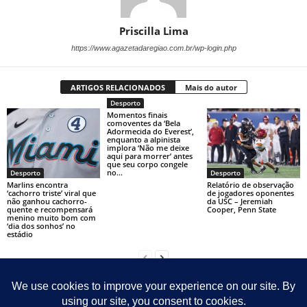
Priscilla Lima
https://www.agazetadaregiao.com.br/wp-login.php
ARTIGOS RELACIONADOS
Mais do autor
Desporto
Momentos finais
comoventes da ‘Bela
Adormecida do Everest’,
enquanto a alpinista
implora ‘Não me deixe
aqui para morrer’ antes
que seu corpo congele
no...
Desporto
Desporto
Marlins encontra
Relatório de observação
‘cachorro triste’ viral que
de jogadores oponentes
não ganhou cachorro-
da USC – Jeremiah
quente e recompensará
Cooper, Penn State
menino muito bom com
‘dia dos sonhos’ no
estádio