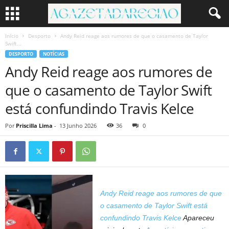
Início
Desporto
Andy Reid reage aos rumores de que o casamento de Taylor
Swift...
DESPORTO
NOTÍCIAS
Andy Reid reage aos rumores de
que o casamento de Taylor Swift
está confundindo Travis Kelce
Por
Priscilla Lima
-
13 Junho 2026
36
0
Andy Reid reage aos rumores de que
o casamento de Taylor Swift está
confundindo Travis Kelce
Apareceu