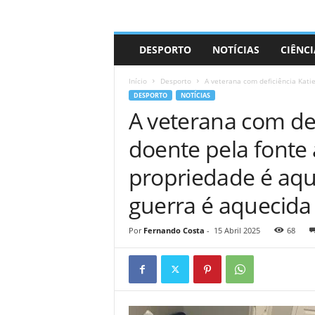
A
DESPORTO
NOTÍCIAS
CIÊNCI
d
r
Início
Desporto
A veterana com deficiência Katie 
i
DESPORTO
NOTÍCIAS
a
A veterana com def
n
o
doente pela fonte 
propriedade é aqu
guerra é aquecida
Por
Fernando Costa
-
15 Abril 2025
68