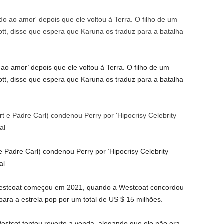
ao amor’ depois que ele voltou à Terra. O filho de um
tt, disse que espera que Karuna os traduz para a batalha
e Padre Carl) condenou Perry por ‘Hipocrisy Celebrity
al
 Westcoat começou em 2021, quando a Westcoat concordou
ra a estrela pop por um total de US $ 15 milhões.
estcot tentou reverte a venda, alegando que ele não era