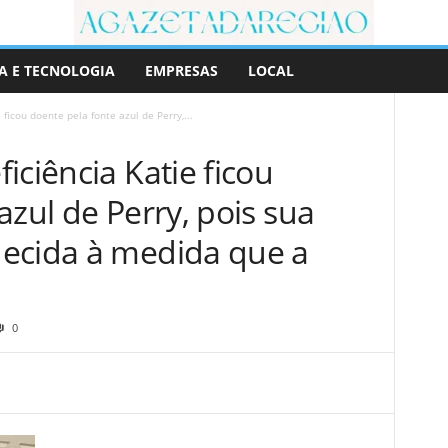
A E TECNOLOGIA
EMPRESAS
LOCAL
ficou doente pela fonte azul de Perry,...
iciência Katie ficou
azul de Perry, pois sua
ecida à medida que a
0