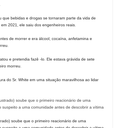
.
u que bebidas e drogas se tornaram parte da vida de
a em 2021, ele saiu dos engenheiros reais.
ntes de morrer e era álcool, cocaína, anfetamina e
rreu.
tou e pretendia fazê -lo. Ele estava grávida de sete
iro morreu.
ra do Sr. White em uma situação maravilhosa ao lidar
trado) soube que o primeiro reacionário de uma
 suspeito a uma comunidade antes de descobrir a vítima