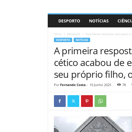
A
DESPORTO
NOTÍCIAS
CIÊNCI
d
r
Início
Desporto
A primeira resposta saiu para o 
i
DESPORTO
NOTÍCIAS
a
A primeira respost
n
o
cético acabou de 
seu próprio filho,
Por
Fernando Costa
-
10 Junho 2025
78