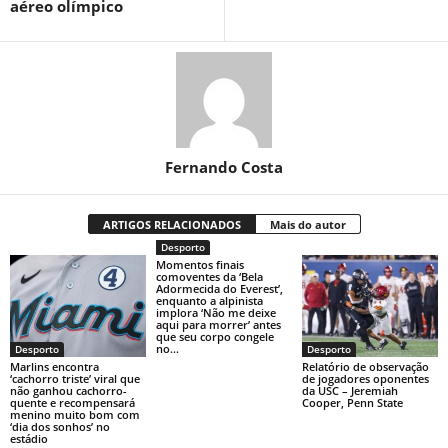
aéreo olímpico
Fernando Costa
ARTIGOS RELACIONADOS
Mais do autor
Desporto
Momentos finais
comoventes da ‘Bela
Adormecida do Everest’,
enquanto a alpinista
implora ‘Não me deixe
aqui para morrer’ antes
que seu corpo congele
no...
Desporto
Desporto
Marlins encontra
Relatório de observação
‘cachorro triste’ viral que
de jogadores oponentes
não ganhou cachorro-
da USC – Jeremiah
quente e recompensará
Cooper, Penn State
menino muito bom com
‘dia dos sonhos’ no
estádio